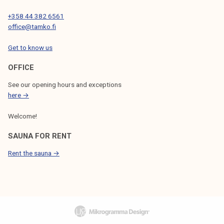
+358 44 382 6561
office@tamko.fi
Get to know us
OFFICE
See our opening hours and exceptions
here →
Welcome!
SAUNA FOR RENT
Rent the sauna →