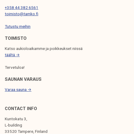
s
+358 44 382 6561
t
toimisto@tamko.fi
i
e
Tutustu meihin
d
TOIMISTO
o
t
Katso aukioloaikamme ja poikkeukset niissä
e
täältä →
1
Tervetuloa!
8
.
SAUNAN VARAUS
8
Varaa sauna →
.
2
0
CONTACT INFO
2
Kuntokatu 3,
5
L-building
33520 Tampere, Finland