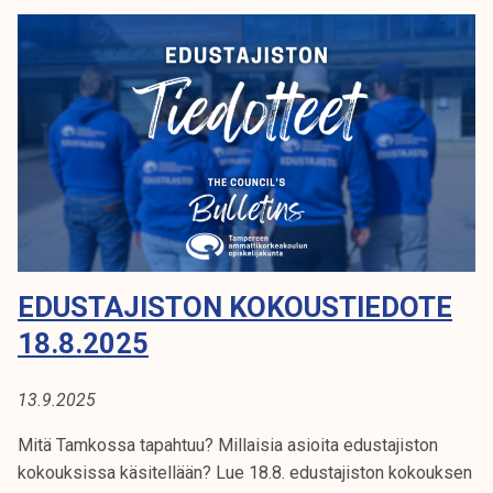
0
j
E
2
i
D
5
s
t
O
o
n
T
k
E
o
k
o
u
EDUSTAJISTON KOKOUSTIEDOTE
s
t
18.8.2025
i
e
13.9.2025
d
o
Mitä Tamkossa tapahtuu? Millaisia asioita edustajiston
t
kokouksissa käsitellään? Lue 18.8. edustajiston kokouksen