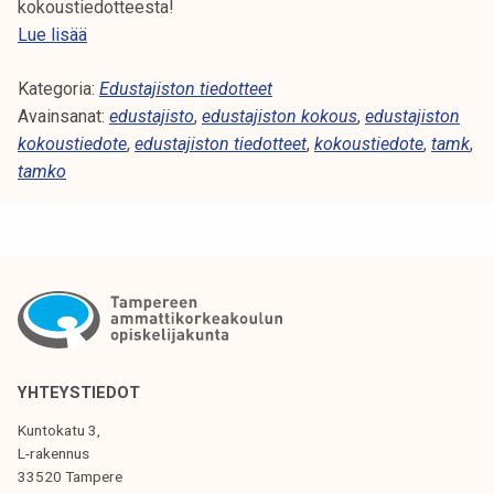
e
kokoustiedotteesta!
1
E
Lue lisää
6
d
.
Kategoria:
u
Edustajiston tiedotteet
9
Avainsanat:
s
edustajisto
,
edustajiston kokous
,
edustajiston
.
kokoustiedote
t
,
edustajiston tiedotteet
,
kokoustiedote
,
tamk
,
2
tamko
a
0
j
2
i
5
s
t
o
n
k
o
YHTEYSTIEDOT
k
Kuntokatu 3,
o
L-rakennus
u
33520 Tampere