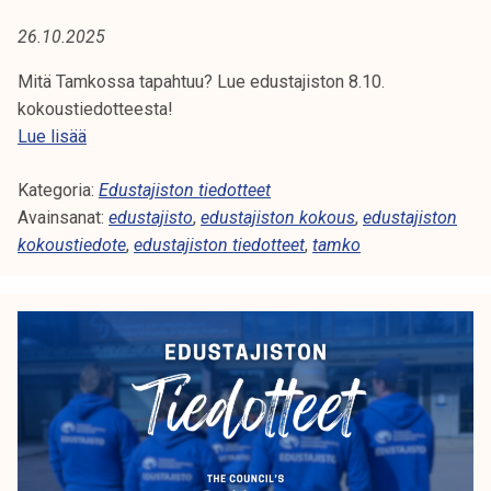
A
t
26.10.2025
i
:
k
Mitä Tamkossa tapahtuu? Lue edustajiston 8.10.
E
o
kokoustiedotteesta!
r
E
Lue lisää
D
k
d
e
U
Kategoria:
u
Edustajiston tiedotteet
a
Avainsanat:
s
edustajisto
,
edustajiston kokous
,
edustajiston
S
k
kokoustiedote
t
,
edustajiston tiedotteet
,
tamko
o
a
T
u
j
l
A
i
u
s
J
n
t
o
o
I
p
n
i
S
k
s