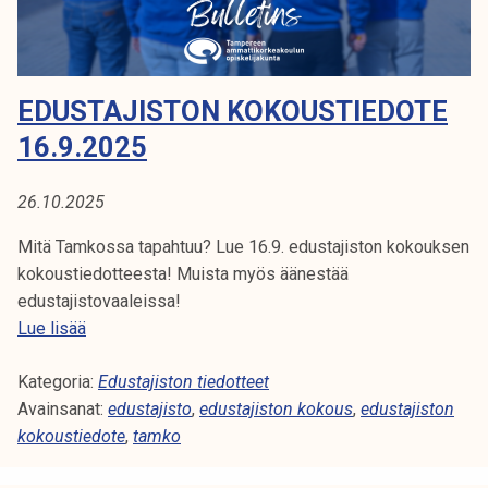
o
T
k
k
e
O
o
l
u
i
N
EDUSTAJISTON KOKOUSTIEDOTE
s
j
t
16.9.2025
K
a
i
k
O
e
26.10.2025
u
d
K
n
o
Mitä Tamkossa tapahtuu? Lue 16.9. edustajiston kokouksen
t
t
kokoustiedotteesta! Muista myös äänestää
O
a
e
edustajistovaaleissa!
U
8
E
Lue lisää
.
d
S
1
Kategoria:
u
Edustajiston tiedotteet
0
Avainsanat:
s
edustajisto
,
edustajiston kokous
,
edustajiston
T
.
kokoustiedote
t
,
tamko
I
2
a