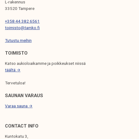
L-rakennus
k
i
33520 Tampere
e
m
l
+358 44 382 6561
e
i
toimisto@tamko.fi
s
j
d
Tutustu meihin
a
u
k
TOIMISTO
r
u
i
Katso aukioloaikamme ja poikkeukset niissä
n
n
täältä →
t
g
a
Tervetuloa!
C
h
SAUNAN VARAUS
r
Varaa sauna →
i
s
t
CONTACT INFO
m
Kuntokatu 3,