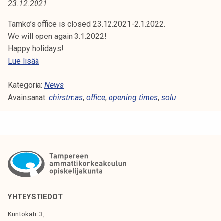
A
23.12.2021
t
i
:
Tamko’s office is closed 23.12.2021-2.1.2022.
k
We will open again 3.1.2022!
C
o
Happy holidays!
r
S
Lue lisää
H
k
o
e
I
Kategoria:
l
News
a
Avainsanat:
u
chirstmas
,
office
,
opening times
,
solu
R
k
'
o
s
S
u
o
l
T
p
u
e
M
n
n
o
i
A
p
n
YHTEYSTIEDOT
i
S
g
Kuntokatu 3,
s
t