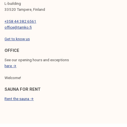
a
L-building
s
33520 Tampere, Finland
+358 44 382 6561
office@tamko.fi
Get to know us
OFFICE
See our opening hours and exceptions
here →
Welcome!
SAUNA FOR RENT
Rent the sauna →