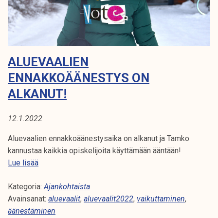
e
T
k
-
e
j
l
a
i
k
j
ALUEVAALIEN
u
a
n
ENNAKKOÄÄNESTYS ON
k
t
ALKANUT!
u
a
n
v
t
12.1.2022
a
a
a
Aluevaalien ennakkoäänestysaika on alkanut ja Tamko
l
kannustaa kaikkia opiskelijoita käyttämään ääntään!
i
A
Lue lisää
o
l
h
Kategoria:
u
Ajankohtaista
j
Avainsanat:
e
aluevaalit
,
aluevaalit2022
,
vaikuttaminen
,
e
äänestäminen
v