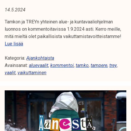
A
t
14.5.2024
i
:
k
Tamkon ja TREYn yhteinen alue- ja kuntavaaliohjelman
A
o
luonnos on kommentoitavissa 1.9.2024 asti. Kerro meille,
r
mitä mieltä olet paikallisista vaikuttamistavoitteistamme!
L
k
K
Lue lisää
e
U
o
a
Kategoria:
m
Ajankohtaista
E
k
Avainsanat:
m
aluevaalit
,
kommentoi
,
tamko
,
tampere
,
trey
,
o
vaalit
,
vaikuttaminen
e
V
u
n
l
A
t
u
o
A
n
i
o
a
L
p
l
i
I
u
s