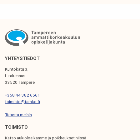
l
a
m
a
a
l
a
i
m
e
m
n
e
e
!
n
YHTEYSTIEDOT
n
Kuntokatu 3,
a
L-rakennus
k
33520 Tampere
k
+358 44 382 6561
o
toimisto@tamko.fi
ä
ä
Tutustu meihin
n
TOIMISTO
e
s
Katso aukioloaikamme ja poikkeukset niissä