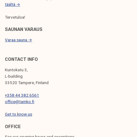
t
täältä →
y
Tervetuloa!
s
o
SAUNAN VARAUS
n
Varaa sauna →
a
l
k
CONTACT INFO
a
Kuntokatu 3,
n
L-building
u
33520 Tampere, Finland
t
+358 44 382 6561
!
office@tamko.fi
Get to know us
OFFICE
See our opening hours and exceptions