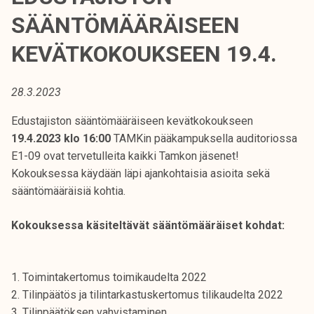
t
SÄÄNTÖMÄÄRÄISEEN
i
k
KEVÄTKOKOUKSEEN 19.4.
o
r
28.3.2023
k
e
Edustajiston sääntömääräiseen kevätkokoukseen
a
19.4.2023 klo 16:00
TAMKin pääkampuksella auditoriossa
k
E1-09 ovat tervetulleita kaikki Tamkon jäsenet!
o
Kokouksessa käydään läpi ajankohtaisia asioita sekä
u
sääntömääräisiä kohtia.
l
u
Kokouksessa käsiteltävät sääntömääräiset kohdat:
n
o
p
1. Toimintakertomus toimikaudelta 2022
i
2. Tilinpäätös ja tilintarkastuskertomus tilikaudelta 2022
s
3. Tilinpäätöksen vahvistaminen