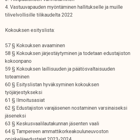
k
4. Vastuuvapauden myöntäminen hallitukselle ja muille
e
tilivelvollisille tilikaudelta 2022
l
i
Kokouksen esityslista:
j
a
57 § Kokouksen avaaminen
k
58 § Kokouksen järjestäytyminen ja todetaan edustajiston
u
kokoonpano
n
59 § Kokouksen laillisuuden ja päätösvaltaisuuden
t
toteaminen
a
60 § Esityslistan hyväksyminen kokouksen
työjärjestykseksi
61 § Ilmoitusasiat
62 § Edustajiston varajäsenen nostaminen varsinaiseksi
jäseneksi
63 § Keskusvaalilautakunnan jäsenten vaali
64 § Tampereen ammattikorkeakouluneuvoston
opiskelijaedustajat 2023-2024