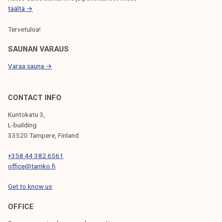
täältä →
U
S
Tervetuloa!
SAUNAN VARAUS
Varaa sauna →
CONTACT INFO
Kuntokatu 3,
L-building
33520 Tampere, Finland
+358 44 382 6561
office@tamko.fi
Get to know us
OFFICE