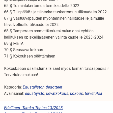
65 § Toimintakertomus toimikaudelta 2022
66 § Tilinpäätös ja tilintarkastuskertomus tilikaudelta 2022
67 § Vastuuvapauden myöntäminen hallitukselle ja muille
tilivelvollisille tilikaudelta 2022
68 § Tampereen ammattikorkeakoulun osakeyhtiön
hallituksen opiskelijajäsenen valinta kaudelle 2023-2024
69 § META
70 § Seuraava kokous
71 § Kokouksen päättäminen
Kokoukseen osallistumalla saat myös leiman tursaspasiisi!
Tervetuloa mukaan!
Kategoria:
Edustajiston tiedotteet
Avainsanat:
edustajisto
,
kevätkokous
,
kokous
,
tervetuloa
A
Edellinen:
Tamko Topics 13/2023