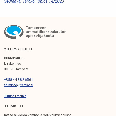
Seuraava:
Tamko Topics 14/2023
R
T
I
K
K
E
YHTEYSTIEDOT
L
Kuntokatu 3,
I
L-rakennus
33520 Tampere
E
N
+358 44 382 6561
toimisto@tamko.fi
S
Tutustu meihin
E
L
TOIMISTO
A
Katso aukioloaikamme ja poikkeukset niissä