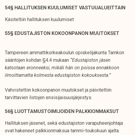
54§ HALLITUKSEN KUULUMISET VASTUUALUEITTAIN
Käsiteltiin hallituksen kuulumiset
55§ EDUSTAJISTON KOKOONPANON MUUTOKSET
Tampereen ammattikorkeakoulun opiskelijakunta Tamkon
sääntöjen kohdan §4.4 mukaan
“Edustajiston jäsen
katsotaan eronneeksi, mikäli hän on poissa ennakkoon
ilmoittamatta kolmesta edustajiston kokouksesta.”
Vahvistettiin kokoonpanon muutokset ja päivitettiin
tarvittavien listojen ensisijaisuusjärjestys.
56§ LUOTTAMUSTOIMIJOIDEN PALKKIONMAKSUT
Hallituksen jäsenet, sekä edustajiston varapuheenjohtaja
ovat hakeneet palkkionmaksua tammi-toukokuun ajalta.