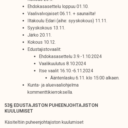
k
Ehdokasasettelu loppuu 01.10.
e
Vaalivalvojaiset 06.11. + saunailta!
l
Iltakoulu Edari (aihe: syyskokous) 11.11.
i
Syyskokous 13.11.
j
Järko 20.11.
a
Kokous 10.12.
k
Edustajistovaalit:
u
Ehdokasasettelu 3.9.-1.10.2024
n
Vaalikuulutus 8.10.2024
t
Itse vaalit 16.10.-6.11.2024
a
Ääntenlasku 6.11. klo 15:00 alkaen.
Kunta- ja aluevaaliohjelma
kommenttikierroksella.
53§ EDUSTAJISTON PUHEENJOHTAJISTON
KUULUMISET
Käsiteltiin puheenjohtajiston kuulumiset