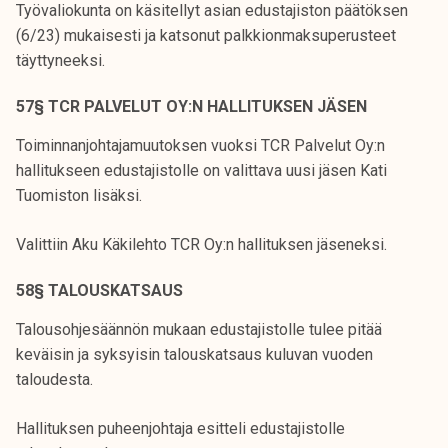
Työvaliokunta on käsitellyt asian edustajiston päätöksen
(6/23) mukaisesti ja katsonut palkkionmaksuperusteet
täyttyneeksi.
57§ TCR PALVELUT OY:N HALLITUKSEN JÄSEN
Toiminnanjohtajamuutoksen vuoksi TCR Palvelut Oy:n
hallitukseen edustajistolle on valittava uusi jäsen Kati
Tuomiston lisäksi.
Valittiin Aku Käkilehto TCR Oy:n hallituksen jäseneksi.
58§ TALOUSKATSAUS
Talousohjesäännön mukaan edustajistolle tulee pitää
keväisin ja syksyisin talouskatsaus kuluvan vuoden
taloudesta.
Hallituksen puheenjohtaja esitteli edustajistolle