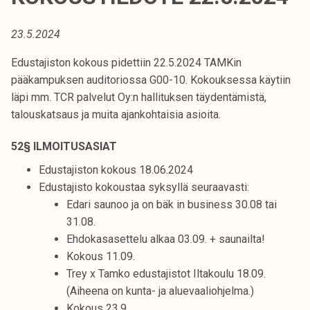
t
i
23.5.2024
k
o
Edustajiston kokous pidettiin 22.5.2024 TAMKin
r
pääkampuksen auditoriossa G00-10. Kokouksessa käytiin
k
läpi mm. TCR palvelut Oy:n hallituksen täydentämistä,
e
talouskatsaus ja muita ajankohtaisia asioita.
a
52§ ILMOITUSASIAT
k
o
Edustajiston kokous 18.06.2024
u
Edustajisto kokoustaa syksyllä seuraavasti:
l
Edari saunoo ja on bäk in business 30.08 tai
u
31.08.
n
Ehdokasasettelu alkaa 03.09. + saunailta!
o
Kokous 11.09.
p
Trey x Tamko edustajistot Iltakoulu 18.09.
i
(Aiheena on kunta- ja aluevaaliohjelma.)
s
Kokous 23.9.