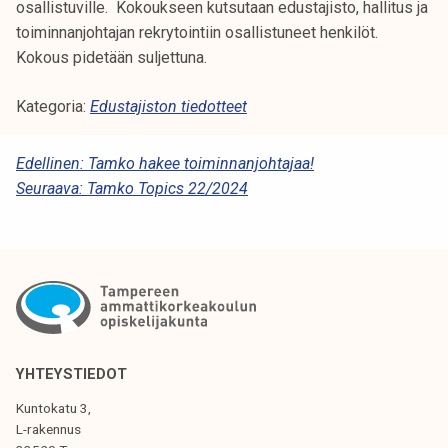
osallistuville. Kokoukseen kutsutaan edustajisto, hallitus ja
toiminnanjohtajan rekrytointiin osallistuneet henkilöt.
Kokous pidetään suljettuna.
Kategoria:
Edustajiston tiedotteet
A
Edellinen:
Tamko hakee toiminnanjohtajaa!
Seuraava:
Tamko Topics 22/2024
R
T
I
K
K
E
YHTEYSTIEDOT
L
Kuntokatu 3,
I
L-rakennus