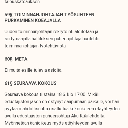
talouskatsauksen.
59§ TOIMINNANJOHTAJAN TYÖSUHTEEN
PURKAMINEN KOEAJALLA
Uuden toiminnanjohtajan rekrytointi aloitetaan ja
siirtymäajalla hallituksen puheenjohtaja huolehtii
toiminnanjohtajan työtehtävistä.
60§ META
Ei muita esille tulevia asioita.
61§ SEURAAVA KOKOUS
Seuraava kokous tiistaina 18.6. klo 17:00. Mikäli
edustajiston jäsen on estynyt saapumaan paikalle, voi hän
pyytää mahdollisuutta osallistua kokoukseen etäyhteyden
avulla edustajiston puheenjohtaja Aku Käkilehdolta.
Myönnetään äänioikeus myös etäyhteyden avulla