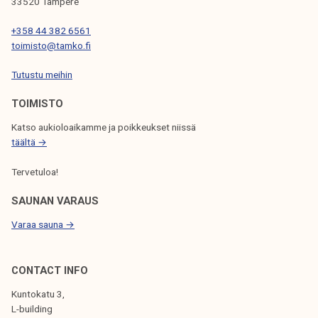
33520 Tampere
E
N
+358 44 382 6561
toimisto@tamko.fi
S
Tutustu meihin
E
L
TOIMISTO
A
Katso aukioloaikamme ja poikkeukset niissä
täältä →
U
S
Tervetuloa!
SAUNAN VARAUS
Varaa sauna →
CONTACT INFO
Kuntokatu 3,
L-building