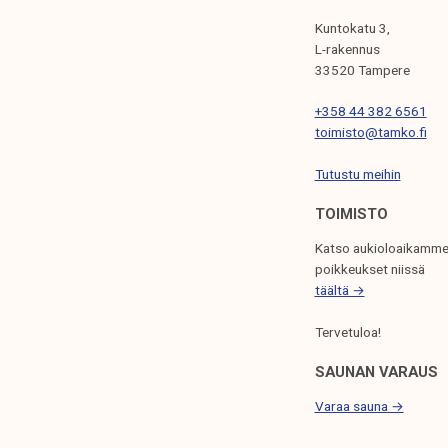
E
Kuntokatu 3,
N
L-rakennus
33520 Tampere
S
+358 44 382 6561
E
toimisto@tamko.fi
L
Tutustu meihin
A
U
TOIMISTO
S
Katso aukioloaikamme
poikkeukset niissä
täältä →
Tervetuloa!
SAUNAN VARAUS
Varaa sauna →