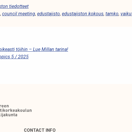
ston tiedotteet
,
council meeting
,
edustajisto
,
edustajiston kokous
,
tamko
,
vaiku
oikeasti töihin – Lue Millan tarina!
pics 5 / 2025
CONTACT INFO