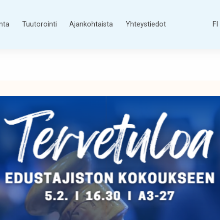
nta
Tuutorointi
Ajankohtaista
Yhteystiedot
FI