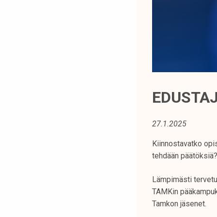
t
i
k
o
r
k
e
a
EDUSTAJ
k
o
27.1.2025
u
l
Kiinnostavatko opis
u
tehdään päätöksiä?
n
o
Lämpimästi tervetu
p
TAMKin pääkampukse
i
Tamkon jäsenet.
s