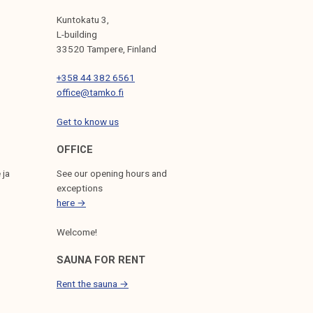
Kuntokatu 3,
L-building
33520 Tampere, Finland
+358 44 382 6561
office@tamko.fi
Get to know us
OFFICE
 ja
See our opening hours and
exceptions
here →
Welcome!
SAUNA FOR RENT
Rent the sauna →