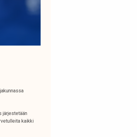
ijakunnassa
 järjestetään
etulleita kaikki