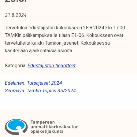
t
i
21.8.2024
k
o
Tervetuloa edustajiston kokoukseen 28.8.2024 klo 17:00
r
TAMKin pääkampukselle tilaan E1-06. Kokoukseen ovat
k
tervetulleita kaikki Tamkon jäsenet. Kokouksessa
e
käsitellään ajankohtaisia asioita.
a
k
Kategoria:
Edustajiston tiedotteet
o
u
A
Edellinen:
Tursajaiset 2024
l
Seuraava:
Tamko Topics 35/2024
R
u
T
n
o
I
p
K
i
K
s