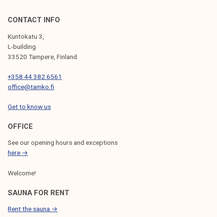
CONTACT INFO
Kuntokatu 3,
L-building
33520 Tampere, Finland
+358 44 382 6561
office@tamko.fi
Get to know us
OFFICE
See our opening hours and exceptions
here →
Welcome!
SAUNA FOR RENT
Rent the sauna →