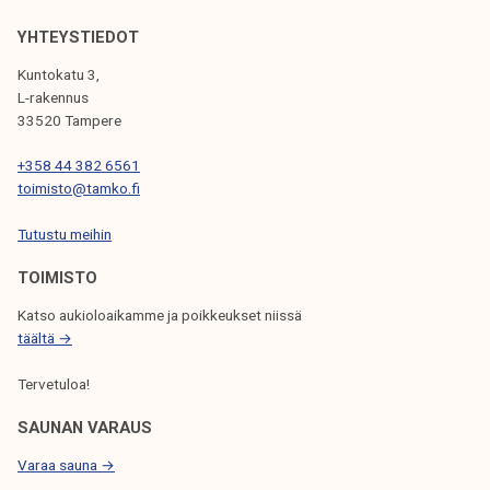
k
E
YHTEYSTIEDOT
e
L
l
Kuntokatu 3,
I
L-rakennus
i
33520 Tampere
j
E
a
N
+358 44 382 6561
k
toimisto@tamko.fi
S
u
Tutustu meihin
n
E
t
L
TOIMISTO
a
A
Katso aukioloaikamme ja poikkeukset niissä
täältä →
U
S
Tervetuloa!
SAUNAN VARAUS
Varaa sauna →