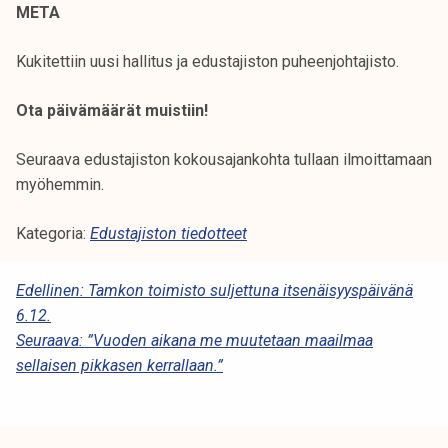
META
Kukitettiin uusi hallitus ja edustajiston puheenjohtajisto.
Ota päivämäärät muistiin!
Seuraava edustajiston kokousajankohta tullaan ilmoittamaan
myöhemmin.
Kategoria:
Edustajiston tiedotteet
A
Edellinen:
Tamkon toimisto suljettuna itsenäisyyspäivänä
6.12.
R
Seuraava:
”Vuoden aikana me muutetaan maailmaa
T
sellaisen pikkasen kerrallaan.”
I
K