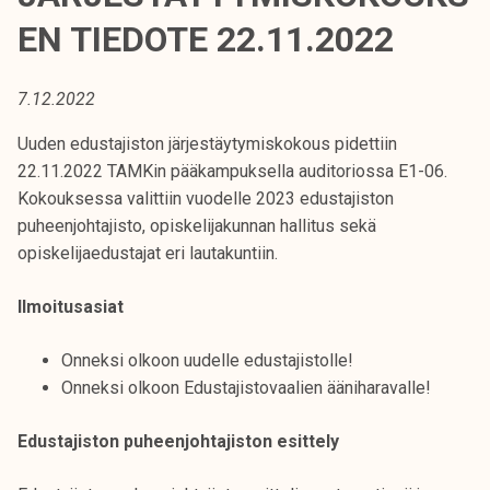
t
EN TIEDOTE 22.11.2022
i
k
o
7.12.2022
r
Uuden edustajiston järjestäytymiskokous pidettiin
k
22.11.2022 TAMKin pääkampuksella auditoriossa E1-06.
e
Kokouksessa valittiin vuodelle 2023 edustajiston
a
puheenjohtajisto, opiskelijakunnan hallitus sekä
k
opiskelijaedustajat eri lautakuntiin.
o
u
Ilmoitusasiat
l
u
Onneksi olkoon uudelle edustajistolle!
n
Onneksi olkoon Edustajistovaalien ääniharavalle!
o
p
Edustajiston puheenjohtajiston esittely
i
s