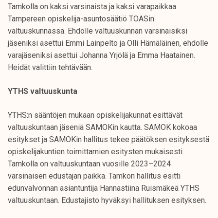
Tamkolla on kaksi varsinaista ja kaksi varapaikkaa
Tampereen opiskelija-asuntosäätiö TOASin
valtuuskunnassa. Ehdolle valtuuskunnan varsinaisiksi
jäseniksi asettui Emmi Lainpelto ja Olli Hämäläinen, ehdolle
varajäseniksi asettui Johanna Yrjölä ja Emma Haatainen.
Heidät valittiin tehtävään.
YTHS valtuuskunta
YTHS:n sääntöjen mukaan opiskelijakunnat esittävät
valtuuskuntaan jäseniä SAMOKin kautta. SAMOK kokoaa
esitykset ja SAMOKin hallitus tekee päätöksen esityksestä
opiskelijakuntien toimittamien esitysten mukaisesti.
Tamkolla on valtuuskuntaan vuosille 2023–2024
varsinaisen edustajan paikka. Tamkon hallitus esitti
edunvalvonnan asiantuntija Hannastiina Ruismäkeä YTHS
valtuuskuntaan. Edustajisto hyväksyi hallituksen esityksen.