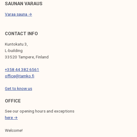
SAUNAN VARAUS
Varaa sauna →
CONTACT INFO
Kuntokatu 3,
L-building
33520 Tampere, Finland
+358 44 382 6561
office@tamko.fi
Get to know us
OFFICE
See our opening hours and exceptions
here →
Welcome!