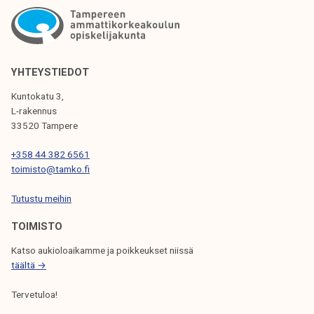
K
E
L
YHTEYSTIEDOT
I
E
Kuntokatu 3,
L-rakennus
N
33520 Tampere
S
+358 44 382 6561
E
toimisto@tamko.fi
L
Tutustu meihin
A
TOIMISTO
U
Katso aukioloaikamme ja poikkeukset niissä
S
täältä →
Tervetuloa!