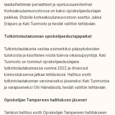
laadunhallinnan periaatteet ja opetussuunnitelmat.
Korkeakouluneuvostossa on kaksi opiskelijaedustajan
paikkaa. Ehdolle korkeakouluneuvostoon asettui Jukka
Eräpuro ja Kati Tuomisto ja heidät valittiin tehtävään.
Tutkintolautakunnan opiskelijaedustajapaikat
Tutkintolautakunta vastaa esimerkiksi pääsykokeiden
tuloksista ja käsittelee niistä tulevia oikaisupyyntöjä. Kati
Tuomisto on toiminut opiskelijaedustajana
tutkintolautakunnassa vuonna 2022 ja ilmaissut
kiinnostuksensa jatkaa tehtävässä. Hallitus esitti
tutkintolautakunnan varsinaiseksi jäseneksi Kati Tuomistoa
ja varajäseneksi Olli Hämäläistä, heidät valittiin tehtävään.
Opiskelijan Tampereen hallituksen jäsenet
Tamkon hallitus esitti Opiskelijan Tampereen hallitukseen