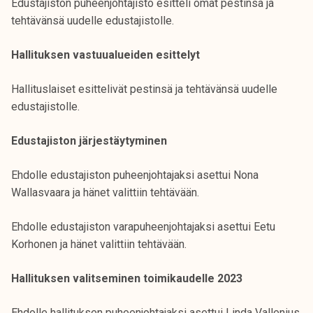
Edustajiston puheenjohtajisto esitteli omat pestinsä ja
k
tehtävänsä uudelle edustajistolle.
e
l
Hallituksen vastuualueiden esittelyt
i
j
Hallituslaiset esittelivät pestinsä ja tehtävänsä uudelle
a
edustajistolle.
k
u
Edustajiston järjestäytyminen
n
t
Ehdolle edustajiston puheenjohtajaksi asettui Nona
a
Wallasvaara ja hänet valittiin tehtävään.
Ehdolle edustajiston varapuheenjohtajaksi asettui Eetu
Korhonen ja hänet valittiin tehtävään.
Hallituksen valitseminen toimikaudelle 2023
Ehdolle hallituksen puheenjohtajaksi asettui Linda Vallenius