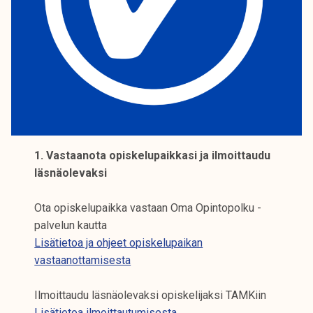
k
e
l
i
j
a
k
u
n
1. Vastaanota opiskelupaikkasi ja ilmoittaudu
t
läsnäolevaksi
a
Ota opiskelupaikka vastaan Oma Opintopolku -
palvelun kautta
Lisätietoa ja ohjeet opiskelupaikan
vastaanottamisesta
Ilmoittaudu läsnäolevaksi opiskelijaksi TAMKiin
Lisätietoa ilmoittautumisesta