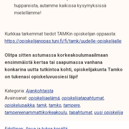
huppareista, autamme kaikissa kysymyksissä
mielellämme!
Kurkkaa tarkemmat tiedot TAMKin opiskelijan oppaasta:
https://opiskelijanopas.tuni.fi/fi/tamk/uudelle-opiskelijalle
Olitpa sitten astumassa korkeakoulumaailmaan
ensimmäistä kertaa tai saapumassa vanhana
konkarina uutta tutkintoa kohti, opiskelijakunta Tamko
on tukenasi opiskeluvuosiesi läpi!
Kategoria:
Ajankohtaista
Avainsanat:
opiskelijaelämä
,
opiskelijatapahtumat
,
opiskelupaikka
,
tamk
,
tamko
,
tampere
,
tampereenammattikorkeakoulu
,
tapahtumat
,
uusi opiskelija
Edellinen:
Apua ja tukea kesällä