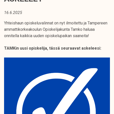
t
i
16.6.2025
k
o
Yhteishaun opiskeluvalinnat on nyt ilmoitettu ja Tampereen
r
ammattikorkeakoulun Opiskelijakunta Tamko haluaa
k
onnitella kaikkia uuden opiskelupaikan saaneita!
e
a
TAMKin uusi opiskelija, tässä seuraavat askeleesi:
k
o
u
l
u
n
o
p
i
s