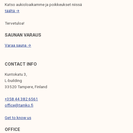
A
Katso aukioloaikamme ja poikkeukset niissä
täältä →
U
S
Tervetuloa!
SAUNAN VARAUS
Varaa sauna →
CONTACT INFO
Kuntokatu 3,
L-building
33520 Tampere, Finland
+358 44 382 6561
office@tamko.fi
Get to know us
OFFICE