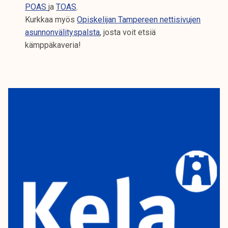
POAS
ja
TOAS
.
Kurkkaa myös
Opiskelijan Tampereen nettisivujen
asunnonvälityspalsta
, josta voit etsiä
kämppäkaveria!