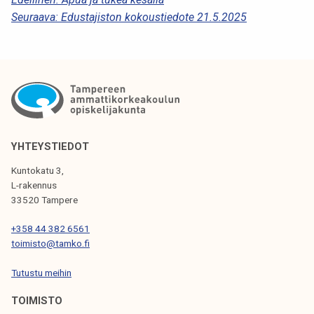
A
Seuraava:
Edustajiston kokoustiedote 21.5.2025
R
T
I
K
K
E
YHTEYSTIEDOT
L
Kuntokatu 3,
I
L-rakennus
33520 Tampere
E
N
+358 44 382 6561
toimisto@tamko.fi
S
Tutustu meihin
E
L
TOIMISTO