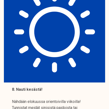
8. Nauti kesästä!
Nähdään elokuussa orientoivilla viikoilla!
Tunnistat meidät sinisistä paidoista tai