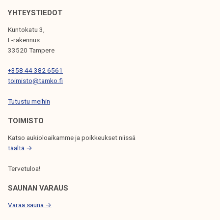
E
YHTEYSTIEDOT
L
Kuntokatu 3,
I
L-rakennus
33520 Tampere
E
N
+358 44 382 6561
toimisto@tamko.fi
S
Tutustu meihin
E
L
TOIMISTO
A
Katso aukioloaikamme ja poikkeukset niissä
täältä →
U
S
Tervetuloa!
SAUNAN VARAUS
Varaa sauna →