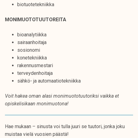
biotuotetekniikka
k
e
MONIMUOTOTUUTOREITA
l
i
bioanalytiikka
j
sairaanhoitaja
a
sosionomi
k
konetekniikka
u
rakennusmestari
n
terveydenhoitaja
t
sähkö- ja automaatiotekniikka
a
Voit hakea oman alasi monimuototuutoriksi vaikka et
opiskelisikaan monimuotona!
Hae mukaan – sinusta voi tulla juuri se tuutori, jonka joku
muistaa vielä vuosien päästä!