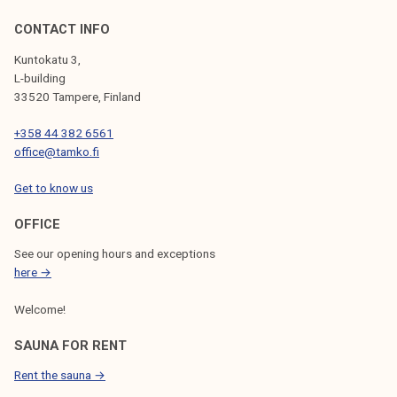
CONTACT INFO
Kuntokatu 3,
L-building
33520 Tampere, Finland
+358 44 382 6561
office@tamko.fi
Get to know us
OFFICE
See our opening hours and exceptions
here →
Welcome!
SAUNA FOR RENT
Rent the sauna →