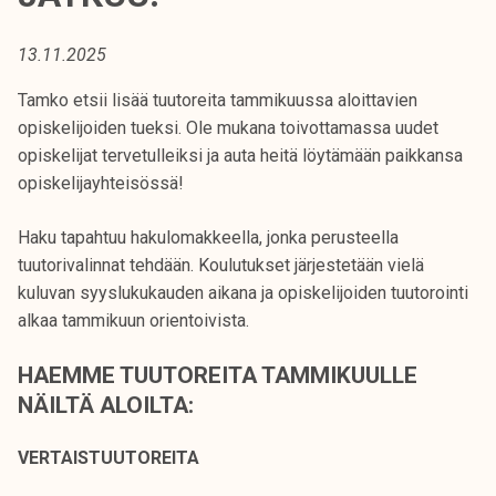
t
i
13.11.2025
k
o
Tamko etsii lisää tuutoreita tammikuussa aloittavien
r
opiskelijoiden tueksi. Ole mukana toivottamassa uudet
k
opiskelijat tervetulleiksi ja auta heitä löytämään paikkansa
e
opiskelijayhteisössä!
a
k
Haku tapahtuu hakulomakkeella, jonka perusteella
o
tuutorivalinnat tehdään. Koulutukset järjestetään vielä
u
kuluvan syyslukukauden aikana ja opiskelijoiden tuutorointi
l
alkaa tammikuun orientoivista.
u
HAEMME TUUTOREITA TAMMIKUULLE
n
o
NÄILTÄ ALOILTA:
p
i
VERTAISTUUTOREITA
s