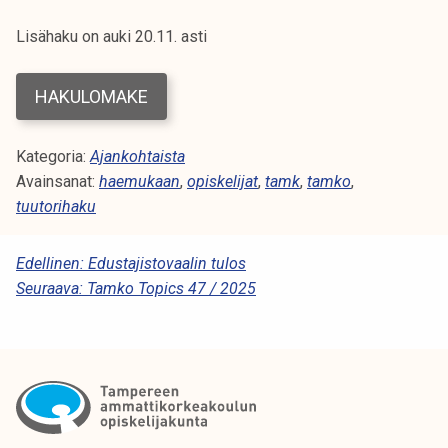
Lisähaku on auki 20.11. asti
HAKULOMAKE
Kategoria:
Ajankohtaista
Avainsanat:
haemukaan
,
opiskelijat
,
tamk
,
tamko
,
tuutorihaku
A
Edellinen:
Edustajistovaalin tulos
Seuraava:
Tamko Topics 47 / 2025
R
T
I
K
K