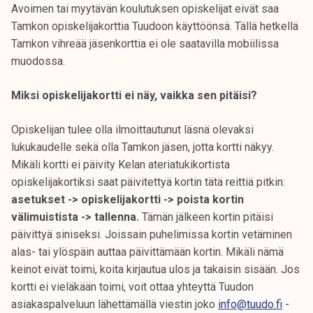
Avoimen tai myytävän koulutuksen opiskelijat eivät saa
Tamkon opiskelijakorttia Tuudoon käyttöönsä. Tällä hetkellä
Tamkon vihreää jäsenkorttia ei ole saatavilla mobiilissa
muodossa.
Miksi opiskelijakortti ei näy, vaikka sen pitäisi?
Opiskelijan tulee olla ilmoittautunut läsnä olevaksi
lukukaudelle sekä olla Tamkon jäsen, jotta kortti näkyy.
Mikäli kortti ei päivity Kelan ateriatukikortista
opiskelijakortiksi saat päivitettyä kortin tätä reittiä pitkin:
asetukset -> opiskelijakortti -> poista kortin
välimuistista -> tallenna.
Tämän jälkeen kortin pitäisi
päivittyä siniseksi. Joissain puhelimissa kortin vetäminen
alas- tai ylöspäin auttaa päivittämään kortin. Mikäli nämä
keinot eivät toimi, koita kirjautua ulos ja takaisin sisään. Jos
kortti ei vieläkään toimi, voit ottaa yhteyttä Tuudon
asiakaspalveluun lähettämällä viestin joko
info@tuudo.fi
-