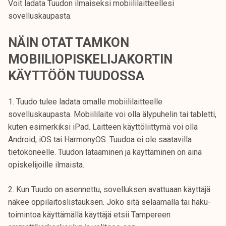
Voit ladata Tuudon ilmaiseksi mobiililaitteellesi
k
sovelluskaupasta.
e
l
NÄIN OTAT TAMKON
i
MOBIILIOPISKELIJAKORTIN
j
a
KÄYTTÖÖN TUUDOSSA
k
u
1. Tuudo tulee ladata omalle mobiililaitteelle
n
sovelluskaupasta. Mobiililaite voi olla älypuhelin tai tabletti,
t
kuten esimerkiksi iPad. Laitteen käyttöliittymä voi olla
a
Android, iOS tai HarmonyOS. Tuudoa ei ole saatavilla
tietokoneelle. Tuudon lataaminen ja käyttäminen on aina
opiskelijoille ilmaista.
2. Kun Tuudo on asennettu, sovelluksen avattuaan käyttäjä
näkee oppilaitoslistauksen. Joko sitä selaamalla tai haku-
toimintoa käyttämällä käyttäjä etsii Tampereen