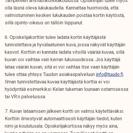
Tampereen ammattikorkeakoulussa. Opiskelijan tulee myös
olla läsnä oleva lukukaudella. Kannattaa huomioida, että
valmistuminen kesken lukukauden poistaa kortin käytöstä,
sillä opinto-oikeus on tällöin loppunut.
6. Opiskelijakorttiin tulee ladata kortin käyttäjästä
tunnistettava ja hyvälaatuinen kuva, jossa näkyvät käyttäjän
kasvot. Korttiin ei kannata ladata vitsillä väärää kuvaa, sillä
kuvan voi vaihtaa vain kerran lukuvuodessa. Jos käyttäjä
lataa väärän kuvan, sitä ei voi vaihtaa itse vaan käyttäjän
tulee ottaa yhteys Tuudon asiakaspalveluun
info@tuudo.fi
.
Ilman tunnistettavaa kuvaa käyttäjästä korttia ei voi
hyödyntää esimerkiksi Kelan tukeman lounaan ostamisessa
tai VR:n palveluissa.
7. Kuvan lataamisen jälkeen kortti on valmis käytettäväksi.
Korttiin ilmestyvät automaattisesti käyttäjän tiedot, kuten
nimi ja koulutusala. Opiskelijakortissa näkyy myös aina,