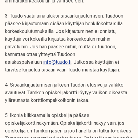
ammattikorkeakoulun ja valitsee sen.
3. Tuudo vaatii aina aluksi sisäänkirjautumisen. Tuudoon
pääsee kirjautumaan sisään käyttäjän henkilökohtaisilla
korkeakoulutunnuksilla. Jos kirjautuminen ei onnistu,
käyttäjä voi kokeilla kirjautua korkeakoulun muihin
palveluihin. Jos hän pääsee niihin, mutta ei Tuudoon,
kannattaa ottaa yhteyttä Tuudoon
asiakaspalveluun
info@tuudo.fi
. Jatkossa käyttäjän ei
tarvitse kirjautua sisään vaan Tuudo muistaa käyttäjän.
4. Sisäänkirjautumisen jälkeen Tuudon etusivu ja valikko
avautuvat. Tamkon opiskelijakortti löytyy valikon oikeasta
yläreunasta korttilompakkoikonin takaa.
5. Ikonia klikkaamalla opiskelija pääsee
opiskelijakorttinäkymään. Opiskelijakortti näkyy vain, jos
opiskelija on Tamkon jäsen ja jos hänellä on tutkinto-oikeus