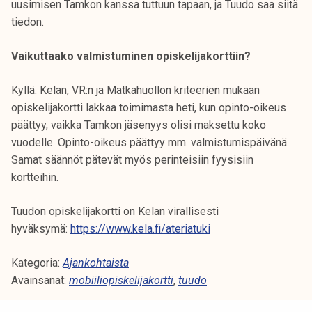
uusimisen Tamkon kanssa tuttuun tapaan, ja Tuudo saa siitä
tiedon.
Vaikuttaako valmistuminen opiskelijakorttiin?
Kyllä. Kelan, VR:n ja Matkahuollon kriteerien mukaan
opiskelijakortti lakkaa toimimasta heti, kun opinto-oikeus
päättyy, vaikka Tamkon jäsenyys olisi maksettu koko
vuodelle. Opinto-oikeus päättyy mm. valmistumispäivänä.
Samat säännöt pätevät myös perinteisiin fyysisiin
kortteihin.
Tuudon opiskelijakortti on Kelan virallisesti
hyväksymä:
https://www.kela.fi/ateriatuki
Kategoria:
Ajankohtaista
Avainsanat:
mobiiliopiskelijakortti
,
tuudo