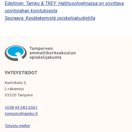
A
Edellinen:
Tamko & TREY: Hallitusohjelmassa on sovittava
opintorahan korotuksesta
R
Seuraava:
Kesätekemistä opiskelijabudjetilla
T
I
K
K
E
L
YHTEYSTIEDOT
I
Kuntokatu 3,
L-rakennus
E
33520 Tampere
N
+358 44 382 6561
S
toimisto@tamko.fi
E
Tutustu meihin
L