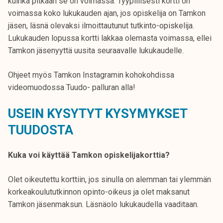
kuinka pitkään se on voimassa. Tyypillisesti kortti on
voimassa koko lukukauden ajan, jos opiskelija on Tamkon
jäsen, läsnä olevaksi ilmoittautunut tutkinto-opiskelija.
Lukukauden lopussa kortti lakkaa olemasta voimassa, ellei
Tamkon jäsenyyttä uusita seuraavalle lukukaudelle.
Ohjeet myös Tamkon Instagramin kohokohdissa
videomuodossa Tuudo- palluran alla!
USEIN KYSYTYT KYSYMYKSET
TUUDOSTA
Kuka voi käyttää Tamkon opiskelijakorttia?
Olet oikeutettu korttiin, jos sinulla on alemman tai ylemmän
korkeakoulututkinnon opinto-oikeus ja olet maksanut
Tamkon jäsenmaksun. Läsnäolo lukukaudella vaaditaan.