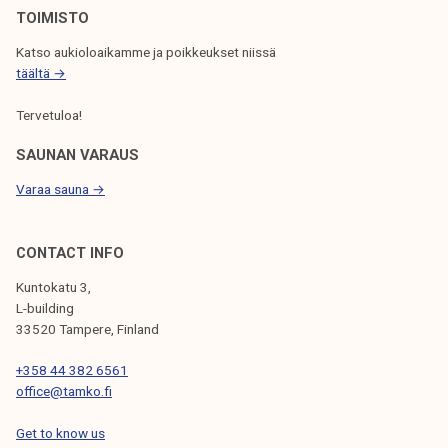
TOIMISTO
A
Katso aukioloaikamme ja poikkeukset niissä
U
täältä →
S
Tervetuloa!
SAUNAN VARAUS
Varaa sauna →
CONTACT INFO
Kuntokatu 3,
L-building
33520 Tampere, Finland
+358 44 382 6561
office@tamko.fi
Get to know us