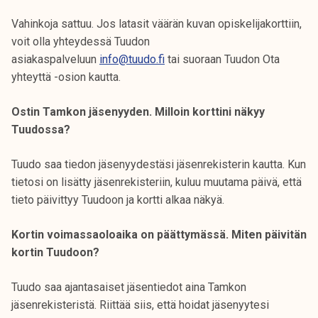
Vahinkoja sattuu. Jos latasit väärän kuvan opiskelijakorttiin,
voit olla yhteydessä Tuudon
asiakaspalveluun
info@tuudo.fi
tai suoraan Tuudon Ota
yhteyttä -osion kautta.
Ostin Tamkon jäsenyyden. Milloin korttini näkyy
Tuudossa?
Tuudo saa tiedon jäsenyydestäsi jäsenrekisterin kautta. Kun
tietosi on lisätty jäsenrekisteriin, kuluu muutama päivä, että
tieto päivittyy Tuudoon ja kortti alkaa näkyä.
Kortin voimassaoloaika on päättymässä. Miten päivitän
kortin Tuudoon?
Tuudo saa ajantasaiset jäsentiedot aina Tamkon
jäsenrekisteristä. Riittää siis, että hoidat jäsenyytesi