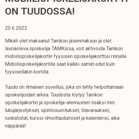
t
ON TUUDOSSA!
i
k
o
20.6.2023
r
Mikäli olet maksanut Tamkon jäsenmaksun ja olet
k
läsnäoleva opiskelija TAMKissa, voit aktivoida Tamkon
e
mobiiliopiskelijakortin fyysisen opiskelijakorttisi rinnalle.
a
Mobiiliopiskelijakortilla saat kaikki samat edut kuin
k
fyysiselläkin kortilla.
o
u
Tuudo on ilmainen sovellus, joka on tehty helpottamaan
l
opiskelijoiden arkea. Tuudosta löytyy Tamkon
u
opiskelijakortin ja opiskelija-alennusten lisäksi mm.
n
lukujärjestykset, opintosuoritukset, tilavaraukset,
o
ruokalistat, kurssi-ilmoittautumiset ja kalenterisi, aika
p
näppärää!
i
s