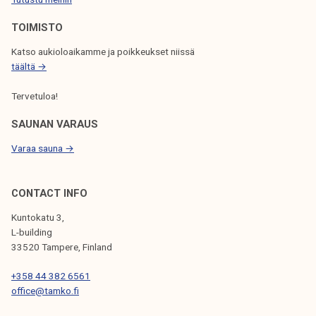
E
L
TOIMISTO
A
Katso aukioloaikamme ja poikkeukset niissä
täältä →
U
S
Tervetuloa!
SAUNAN VARAUS
Varaa sauna →
CONTACT INFO
Kuntokatu 3,
L-building
33520 Tampere, Finland
+358 44 382 6561
office@tamko.fi