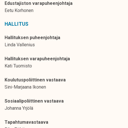
Edustajiston varapuheenjohtaja
k
Eetu Korhonen
e
l
HALLITUS
i
j
Hallituksen puheenjohtaja
a
Linda Vallenius
k
u
Hallituksen varapuheenjohtaja
n
Kati Tuomisto
t
a
Koulutuspoliittinen vastaava
Sini-Marjaana Ikonen
Sosiaalipoliittinen vastaava
Johanna Yrjölä
Tapahtumavastaava