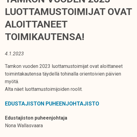
t
LUOTTAMUSTOIMIJAT OVAT
i
k
ALOITTANEET
o
TOIMIKAUTENSA!
r
k
e
4.1.2023
a
k
Tamkon vuoden 2023 luottamustoimijat ovat aloittaneet
o
toimintakautensa täydellä tohinalla orientoivien päivien
u
myötä.
l
Alta näet luottamustoimijoiden roolit.
u
EDUSTAJISTON PUHEENJOHTAJISTO
n
o
Edustajiston puheenjohtaja
p
Nona Wallasvaara
i
s