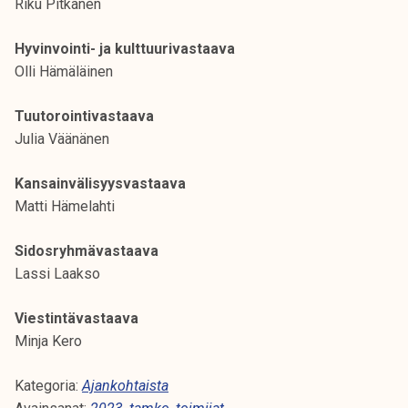
Riku Pitkänen
Hyvinvointi- ja kulttuurivastaava
Olli Hämäläinen
Tuutorointivastaava
Julia Väänänen
Kansainvälisyysvastaava
Matti Hämelahti
Sidosryhmävastaava
Lassi Laakso
Viestintävastaava
Minja Kero
Kategoria:
Ajankohtaista