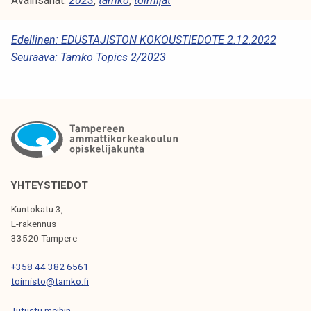
Avainsanat:
2023
,
tamko
,
toimijat
A
Edellinen:
EDUSTAJISTON KOKOUSTIEDOTE 2.12.2022
Seuraava:
Tamko Topics 2/2023
R
T
I
K
K
E
YHTEYSTIEDOT
L
Kuntokatu 3,
I
L-rakennus
33520 Tampere
E
N
+358 44 382 6561
toimisto@tamko.fi
S
Tutustu meihin