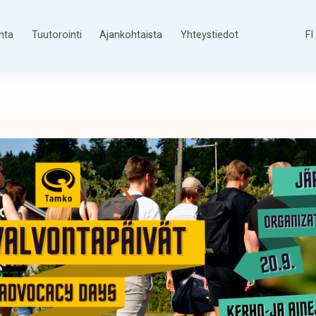
nta
Tuutorointi
Ajankohtaista
Yhteystiedot
FI