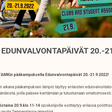
EDUNVALVONTAPÄIVÄT 20.-21
TAMKin pääkampuksella Edunvalvontapäivät 20.-21.9.2022!
n aikana pääkampuksen lämpiö täyttyy erilaisten edunvalvontatoi
ändeistä, joilla pääsee kiertämään ja tutustumaan omatoimisesti.
istaina 20.9.
klo 11-14
opiskelijoille esittäytyy erilaisia poliittisi
ä muita Tamperelaisia järjestöjä.