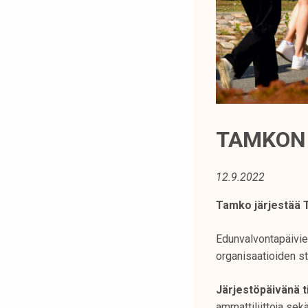
t
i
k
o
r
k
e
a
TAMKON 
k
o
12.9.2022
u
l
Tamko järjestää 
u
n
Edunvalvontapäivie
o
organisaatioiden st
p
i
Järjestöpäivänä ti
s
ammattiliittoja sek