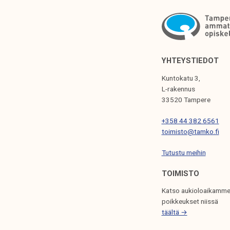
K
E
L
I
YHTEYSTIEDOT
E
Kuntokatu 3,
N
L-rakennus
33520 Tampere
S
+358 44 382 6561
E
toimisto@tamko.fi
L
Tutustu meihin
A
U
TOIMISTO
S
Katso aukioloaikamme
poikkeukset niissä
täältä →