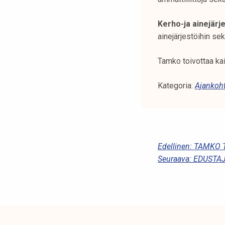
k
e
Kerho-ja ainejärj
l
ainejärjestöihin se
i
j
Tamko toivottaa kai
a
k
Kategoria:
Ajankoht
u
n
t
a
A
Edellinen:
TAMKO T
Seuraava:
EDUSTAJ
R
T
I
K