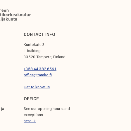
CONTACT INFO
Kuntokatu 3,
L-building
33520 Tampere, Finland
+358 44 382 6561
office@tamko.fi
Get to know us
OFFICE
 ja
See our opening hours and
exceptions
here →