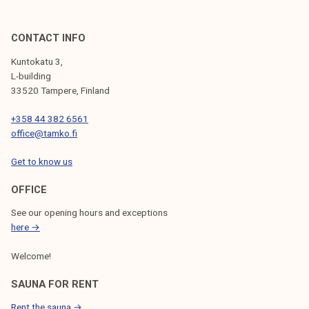
CONTACT INFO
Kuntokatu 3,
L-building
33520 Tampere, Finland
+358 44 382 6561
office@tamko.fi
Get to know us
OFFICE
See our opening hours and exceptions
here →
Welcome!
SAUNA FOR RENT
Rent the sauna →