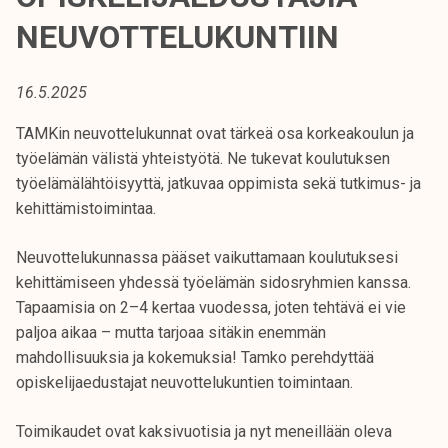
t
NEUVOTTELUKUNTIIN
i
k
o
16.5.2025
r
TAMKin neuvottelukunnat ovat tärkeä osa korkeakoulun ja
k
työelämän välistä yhteistyötä. Ne tukevat koulutuksen
e
työelämälähtöisyyttä, jatkuvaa oppimista sekä tutkimus- ja
a
kehittämistoimintaa.
k
o
Neuvottelukunnassa pääset vaikuttamaan koulutuksesi
u
kehittämiseen yhdessä työelämän sidosryhmien kanssa.
l
Tapaamisia on 2–4 kertaa vuodessa, joten tehtävä ei vie
u
paljoa aikaa – mutta tarjoaa sitäkin enemmän
n
mahdollisuuksia ja kokemuksia! Tamko perehdyttää
o
opiskelijaedustajat neuvottelukuntien toimintaan.
p
i
Toimikaudet ovat kaksivuotisia ja nyt meneillään oleva
s