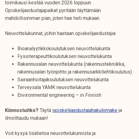
toimikausi kestää vuoden 2026 loppuun.
k
Opiskelijaedustajapaikat pyritään täyttämään
e
mahdollisimman pian, joten hae heti mukaan.
l
i
Neuvottelukunnat, joihin haetaan opiskelijaedustajia:
j
a
Bioanalyytikkokoulutuksen neuvottelukunta
k
Fysioterapeuttikoulutuksen neuvottelukunta
u
Rakennusalan neuvottelukunta (rakennustekniikka,
n
rakennusalan työnjohto ja rakennusarkkitehtikoulutus)
t
Sairaanhoitajakoulutuksen neuvottelukunta
a
Terveysala YAMK neuvottelukunta
Environmental engineering –
in Finnish
Kiinnostuitko?
Täytä
opiskelijaedustajahakulomake
ja
ilmoittaudu mukaan!
Voit kysyä lisätietoa neuvottelukunnista ja