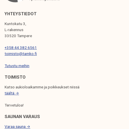
K
E
YHTEYSTIEDOT
L
Kuntokatu 3,
I
L-rakennus
33520 Tampere
E
N
+358 44 382 6561
toimisto@tamko.fi
S
Tutustu meihin
E
L
TOIMISTO
A
Katso aukioloaikamme ja poikkeukset niissä
täältä →
U
S
Tervetuloa!
SAUNAN VARAUS
Varaa sauna →