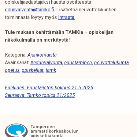
opiskelijaedustajaksi hausta osoitteesta
edunvalvonta@tamko.fi.
Lisätietoa neuvottelukuntien
toiminnasta löytyy myös
Intrasta.
Tule mukaan kehittämään TAMKia – opiskelijan
näkökulmalla on merkitystä!
Kategoria:
Ajankohtaista
Avainsanat:
#edunvalvonta
,
edustaminen
,
neuvottelukunta
,
opetus
,
opiskelijat
,
tamk
A
Edellinen:
Edustajiston kokous 21.5.2025
Seuraava:
Tamko topics 21/2025
R
T
I
K