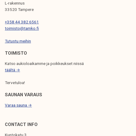
I
L-rakennus
33520 Tampere
E
N
+358 44 382 6561
toimisto@tamko.fi
S
Tutustu meihin
E
L
TOIMISTO
A
Katso aukioloaikamme ja poikkeukset niissä
täältä →
U
S
Tervetuloa!
SAUNAN VARAUS
Varaa sauna →
CONTACT INFO
Kuntokatu 3,