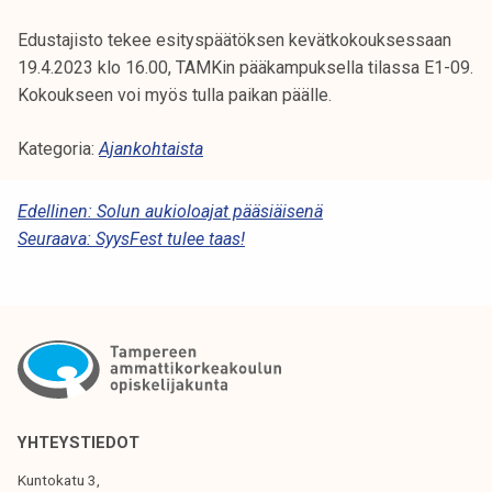
Edustajisto tekee esityspäätöksen kevätkokouksessaan
19.4.2023 klo 16.00, TAMKin pääkampuksella tilassa E1-09.
Kokoukseen voi myös tulla paikan päälle.
Kategoria:
Ajankohtaista
A
Edellinen:
Solun aukioloajat pääsiäisenä
Seuraava:
SyysFest tulee taas!
R
T
I
K
K
E
YHTEYSTIEDOT
L
Kuntokatu 3,