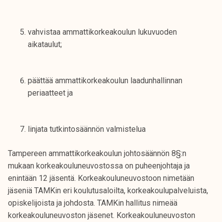
k
e
vahvistaa ammattikorkeakoulun lukuvuoden
l
aikataulut;
i
j
a
päättää ammattikorkeakoulun laadunhallinnan
k
periaatteet ja
u
n
t
linjata tutkintosäännön valmistelua
a
Tampereen ammattikorkeakoulun johtosäännön 8§:n
mukaan korkeakouluneuvostossa on puheenjohtaja ja
enintään 12 jäsentä. Korkeakouluneuvostoon nimetään
jäseniä TAMKin eri koulutusaloilta, korkeakoulupalveluista,
opiskelijoista ja johdosta. TAMKin hallitus nimeää
korkeakouluneuvoston jäsenet. Korkeakouluneuvoston