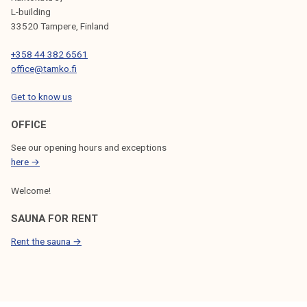
L-building
33520 Tampere, Finland
+358 44 382 6561
office@tamko.fi
Get to know us
OFFICE
See our opening hours and exceptions
here →
Welcome!
SAUNA FOR RENT
Rent the sauna →