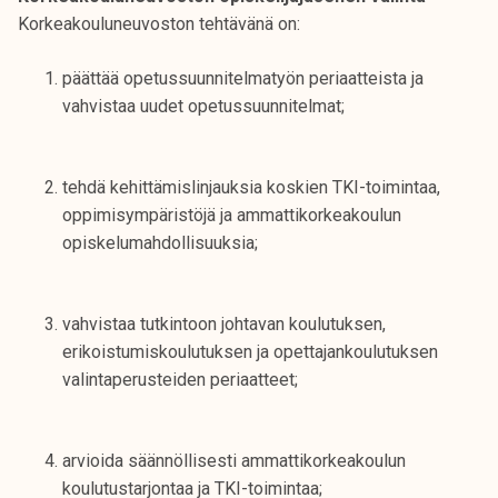
t
Korkeakouluneuvoston tehtävänä on:
i
k
päättää opetussuunnitelmatyön periaatteista ja
o
vahvistaa uudet opetussuunnitelmat;
r
k
e
tehdä kehittämislinjauksia koskien TKI-toimintaa,
a
oppimisympäristöjä ja ammattikorkeakoulun
k
opiskelumahdollisuuksia;
o
u
l
vahvistaa tutkintoon johtavan koulutuksen,
u
erikoistumiskoulutuksen ja opettajankoulutuksen
n
valintaperusteiden periaatteet;
o
p
i
arvioida säännöllisesti ammattikorkeakoulun
s
koulutustarjontaa ja TKI-toimintaa;