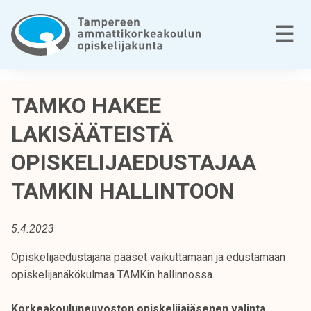
Siirry
sisältöön
V
☰
T
a
TAMKO HAKEE
m
LAKISÄÄTEISTÄ
p
e
OPISKELIJAEDUSTAJAA
r
e
TAMKIN HALLINTOON
e
n
5.4.2023
a
m
Opiskelijaedustajana pääset vaikuttamaan ja edustamaan
m
opiskelijanäkökulmaa TAMKin hallinnossa.
a
t
Korkeakouluneuvoston opiskelijajäsenen valinta