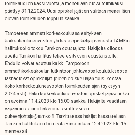
toimikausi on kaksi vuotta ja meneillään oleva toimikausi
päättyy 31.12.2024. Uusi opiskelijajäsen valitaan meneillään
olevan toimikauden loppuun saakka.
Tampereen ammattikorkeakoulussa esityksen
korkeakouluneuvoston yhdestä opiskelijajäsenestä TAMKin
hallitukselle tekee Tamkon edustajisto. Hakijoita ollessa
useita Tamkon hallitus tekee esityksen edustajistolle.
Ehdolle voivat asettua kaikki Tampereen
ammattikorkeakoulun tutkintoon johtavassa koulutuksessa
läsnäolevat opiskelijat, joiden opiskeluajan tulisi kestää
koko korkeakouluneuvoston toimikauden ajan (syksyyn
2024 asti). Haku korkeakouluneuvoston opiskelijajäseneksi
on avoinna 11.4.2023 klo 16.00 saakka. Hakijalta vaaditaan
vapaamuotoinen hakemus osoitteeseen
puheenjohtaja@tamko.fi. Tarvittaessa hakijat haastatellaan
Tamkon hallituksen toimesta viimeistään 12.4.2023 klo 16
mennessä.