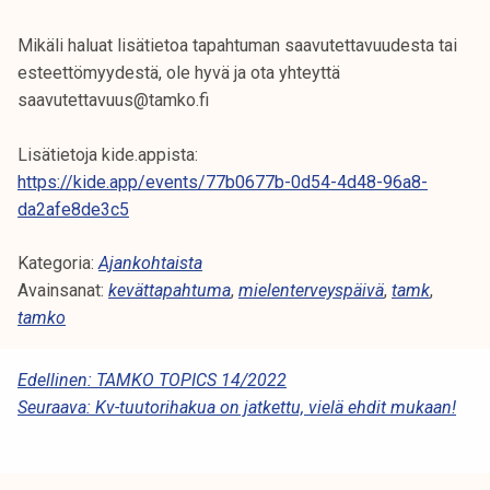
k
e
Mikäli haluat lisätietoa tapahtuman saavutettavuudesta tai
l
esteettömyydestä, ole hyvä ja ota yhteyttä
i
saavutettavuus@tamko.fi
j
a
Lisätietoja kide.appista:
k
https://kide.app/events/77b0677b-0d54-4d48-96a8-
u
da2afe8de3c5
n
Kategoria:
Ajankohtaista
t
Avainsanat:
kevättapahtuma
,
mielenterveyspäivä
,
tamk
,
a
tamko
A
Edellinen:
TAMKO TOPICS 14/2022
Seuraava:
Kv-tuutorihakua on jatkettu, vielä ehdit mukaan!
R
T