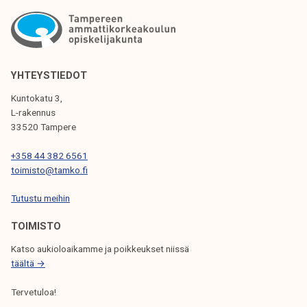
I
K
K
E
YHTEYSTIEDOT
L
Kuntokatu 3,
I
L-rakennus
33520 Tampere
E
N
+358 44 382 6561
toimisto@tamko.fi
S
Tutustu meihin
E
L
TOIMISTO
A
Katso aukioloaikamme ja poikkeukset niissä
täältä →
U
S
Tervetuloa!