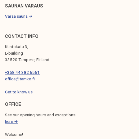
SAUNAN VARAUS
Varaa sauna →
CONTACT INFO
Kuntokatu 3,
L-building
33520 Tampere, Finland
+358 44 382 6561
office@tamko.fi
Get to know us
OFFICE
See our opening hours and exceptions
here →
Welcome!