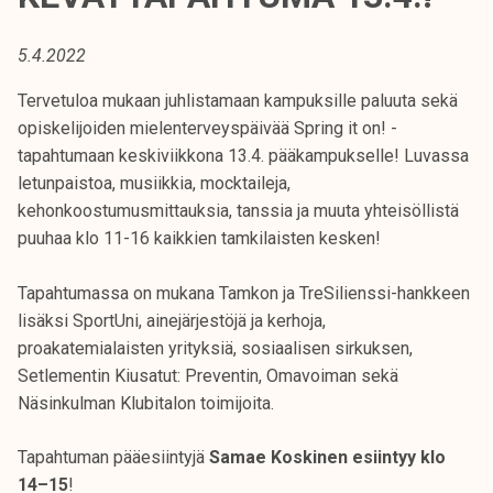
t
i
5.4.2022
k
o
Tervetuloa mukaan juhlistamaan kampuksille paluuta sekä
r
opiskelijoiden mielenterveyspäivää Spring it on! -
k
tapahtumaan keskiviikkona 13.4. pääkampukselle! Luvassa
e
letunpaistoa, musiikkia, mocktaileja,
a
kehonkoostumusmittauksia, tanssia ja muuta yhteisöllistä
k
puuhaa klo 11-16 kaikkien tamkilaisten kesken!
o
u
Tapahtumassa on mukana Tamkon ja TreSilienssi-hankkeen
l
lisäksi SportUni, ainejärjestöjä ja kerhoja,
u
proakatemialaisten yrityksiä, sosiaalisen sirkuksen,
n
Setlementin Kiusatut: Preventin, Omavoiman sekä
o
Näsinkulman Klubitalon toimijoita.
p
i
Tapahtuman pääesiintyjä
Samae Koskinen esiintyy klo
s
14–15
!