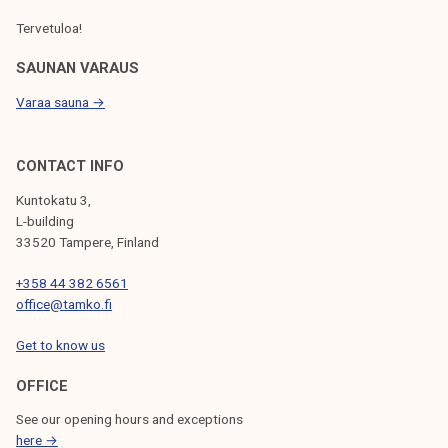
S
Tervetuloa!
SAUNAN VARAUS
Varaa sauna →
CONTACT INFO
Kuntokatu 3,
L-building
33520 Tampere, Finland
+358 44 382 6561
office@tamko.fi
Get to know us
OFFICE
See our opening hours and exceptions
here →