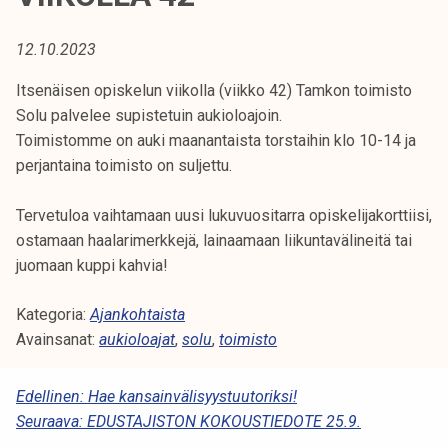
t
i
12.10.2023
k
o
Itsenäisen opiskelun viikolla (viikko 42) Tamkon toimisto
r
Solu palvelee supistetuin aukioloajoin.
k
Toimistomme on auki maanantaista torstaihin klo 10-14 ja
e
perjantaina toimisto on suljettu.
a
k
Tervetuloa vaihtamaan uusi lukuvuositarra opiskelijakorttiisi,
o
ostamaan haalarimerkkejä, lainaamaan liikuntavälineitä tai
u
juomaan kuppi kahvia!
l
u
Kategoria:
Ajankohtaista
n
Avainsanat:
aukioloajat
,
solu
,
toimisto
o
p
A
Edellinen:
Hae kansainvälisyystuutoriksi!
i
Seuraava:
EDUSTAJISTON KOKOUSTIEDOTE 25.9.
R
s