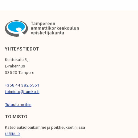
T
k
e
I
l
K
i
K
j
a
E
YHTEYSTIEDOT
k
L
u
Kuntokatu 3,
I
L-rakennus
n
33520 Tampere
t
E
a
N
+358 44 382 6561
toimisto@tamko.fi
S
Tutustu meihin
E
L
TOIMISTO
A
Katso aukioloaikamme ja poikkeukset niissä
täältä →
U