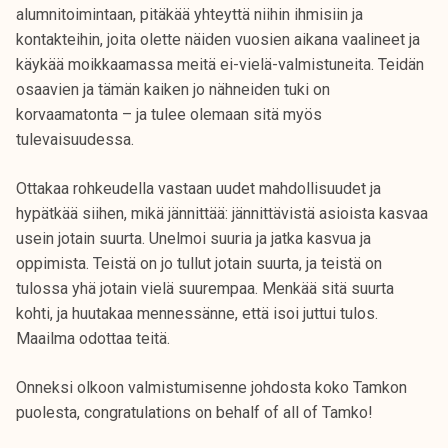
alumnitoimintaan, pitäkää yhteyttä niihin ihmisiin ja
kontakteihin, joita olette näiden vuosien aikana vaalineet ja
käykää moikkaamassa meitä ei-vielä-valmistuneita. Teidän
osaavien ja tämän kaiken jo nähneiden tuki on
korvaamatonta – ja tulee olemaan sitä myös
tulevaisuudessa.
Ottakaa rohkeudella vastaan uudet mahdollisuudet ja
hypätkää siihen, mikä jännittää: jännittävistä asioista kasvaa
usein jotain suurta. Unelmoi suuria ja jatka kasvua ja
oppimista. Teistä on jo tullut jotain suurta, ja teistä on
tulossa yhä jotain vielä suurempaa. Menkää sitä suurta
kohti, ja huutakaa mennessänne, että isoi juttui tulos.
Maailma odottaa teitä.
Onneksi olkoon valmistumisenne johdosta koko Tamkon
puolesta, congratulations on behalf of all of Tamko!