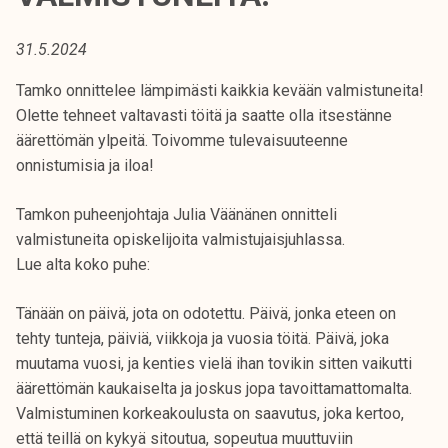
t
i
31.5.2024
k
o
Tamko onnittelee lämpimästi kaikkia kevään valmistuneita!
r
Olette tehneet valtavasti töitä ja saatte olla itsestänne
k
äärettömän ylpeitä. Toivomme tulevaisuuteenne
e
onnistumisia ja iloa!
a
k
Tamkon puheenjohtaja Julia Väänänen onnitteli
o
valmistuneita opiskelijoita valmistujaisjuhlassa.
u
Lue alta koko puhe:
l
u
Tänään on päivä, jota on odotettu. Päivä, jonka eteen on
n
tehty tunteja, päiviä, viikkoja ja vuosia töitä. Päivä, joka
o
muutama vuosi, ja kenties vielä ihan tovikin sitten vaikutti
p
äärettömän kaukaiselta ja joskus jopa tavoittamattomalta.
i
Valmistuminen korkeakoulusta on saavutus, joka kertoo,
s
että teillä on kykyä sitoutua, sopeutua muuttuviin