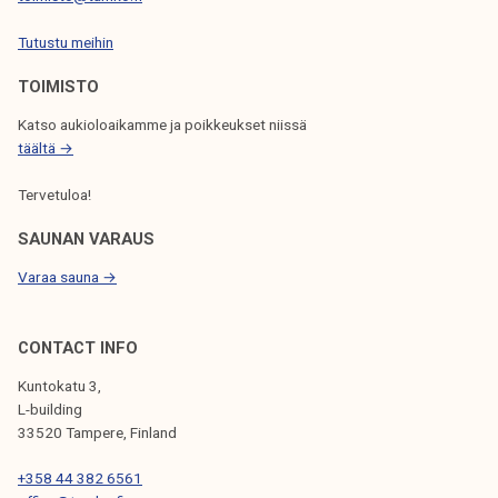
S
Tutustu meihin
E
L
TOIMISTO
A
Katso aukioloaikamme ja poikkeukset niissä
täältä →
U
S
Tervetuloa!
SAUNAN VARAUS
Varaa sauna →
CONTACT INFO
Kuntokatu 3,
L-building
33520 Tampere, Finland
+358 44 382 6561