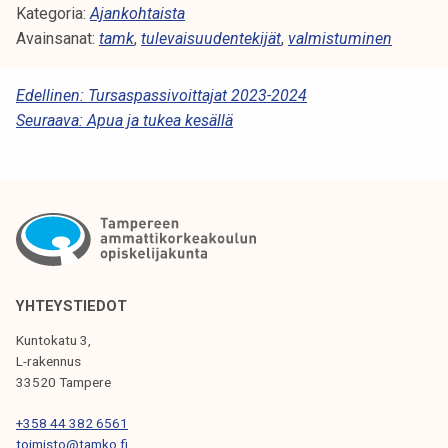
Kategoria:
Ajankohtaista
Avainsanat:
tamk
,
tulevaisuudentekijät
,
valmistuminen
A
Edellinen:
Tursaspassivoittajat 2023-2024
Seuraava:
Apua ja tukea kesällä
R
T
I
K
K
E
YHTEYSTIEDOT
L
Kuntokatu 3,
I
L-rakennus
33520 Tampere
E
N
+358 44 382 6561
toimisto@tamko.fi