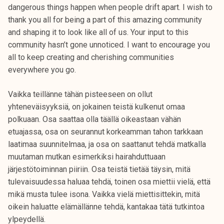
dangerous things happen when people drift apart. I wish to
thank you all for being a part of this amazing community
and shaping it to look like all of us. Your input to this
community hasn’t gone unnoticed. I want to encourage you
all to keep creating and cherishing communities
everywhere you go.
Vaikka teillänne tähän pisteeseen on ollut
yhteneväisyyksiä, on jokainen teistä kulkenut omaa
polkuaan. Osa saattaa olla täällä oikeastaan vähän
etuajassa, osa on seurannut korkeamman tahon tarkkaan
laatimaa suunnitelmaa, ja osa on saattanut tehdä matkalla
muutaman mutkan esimerkiksi hairahduttuaan
järjestötoiminnan piiriin. Osa teistä tietää täysin, mitä
tulevaisuudessa haluaa tehdä, toinen osa miettii vielä, että
mikä musta tulee isona. Vaikka vielä miettisittekin, mitä
oikein haluatte elämällänne tehdä, kantakaa tätä tutkintoa
ylpeydellä.