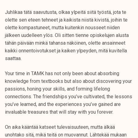
Juhlikaa tätä saavutusta, olkaa ylpeitä siitä työstä, jota te
olette sen eteen tehneet ja kaikista niistä kivistä, joihin te
olette kompastuneet, mutta kuitenkin nousseet niiden
jälkeen uudelleen ylös. Oli sitten tienne opiskelujen alusta
tähän päivään minkä tahansa näköinen, olette ansainneet
kaikki onnentoivotukset ja kaiken ylpeyden, mitä kuvitella
saattaa.
Your time in TAMK has not only been about absorbing
knowledge from textbooks but also about discovering your
passions, honing your skills, and forming lifelong
connections. The friendships you’ve cultivated, the lessons
you’ve learned, and the experiences you’ve gained are
invaluable treasures that will stay with you forever.
On aika kääntää katseet tulevaisuuteen, mutta älkää
unohtako sitä, mikä teitä on muovannut. Lähtekää mukaan