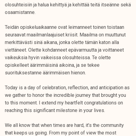
k
olosuhteisiin ja halua kehittyä ja kehittää teitä itseänne sekä
e
osaamistanne.
l
Teidän opiskeluaikaanne ovat leimanneet toinen toistaan
i
seuraavat maailmanlaajuiset kriisit. Maailma on muuttunut
j
merkittävästi sinä aikana, jonka olette tämän katon alla
a
viettäneet. Olette kohdanneet epävarmuutta ja voittaneet
k
vaikeuksia hyvin vaikeissa olosuhteissa. Te olette
u
opiskelleet äärimmäisinä aikoina, ja se tekee
n
suorituksestanne äärimmäisen hienon.
t
a
Today is a day of celebration, reflection, and anticipation as
we gather to honor the incredible journey that brought you
to this moment. I extend my heartfelt congratulations on
reaching this significant milestone in your lives.
We all know that when times are hard, it’s the community
that keeps us going. From my point of view the most