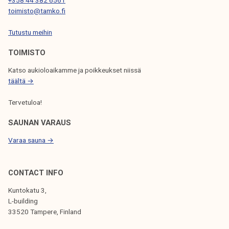
N
+358 44 382 6561
toimisto@tamko.fi
S
Tutustu meihin
E
L
TOIMISTO
A
Katso aukioloaikamme ja poikkeukset niissä
täältä →
U
S
Tervetuloa!
SAUNAN VARAUS
Varaa sauna →
CONTACT INFO
Kuntokatu 3,
L-building
33520 Tampere, Finland