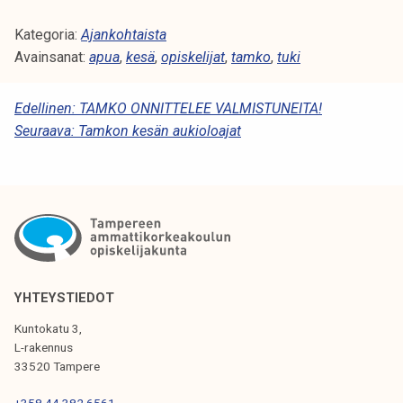
Kategoria:
Ajankohtaista
Avainsanat:
apua
,
kesä
,
opiskelijat
,
tamko
,
tuki
A
Edellinen:
TAMKO ONNITTELEE VALMISTUNEITA!
Seuraava:
Tamkon kesän aukioloajat
R
T
I
K
K
E
YHTEYSTIEDOT
L
Kuntokatu 3,
I
L-rakennus
33520 Tampere
E