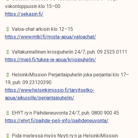
viikonloppuisin klo 15–00
https://sekasin.fi/
Valoa-chat arkisin klo 12–15
https://www.mtkl.fi/mista-apua/valoachat/
Valtakunnallinen kriisipuhelin 24/7, puh. 09 2525 0111
https://mieli.fi/tukea-ja-apua/kriisipuhelin/
HelsinkiMission Perjantaipuhelin joka perjantai klo 17–
19, puh. 09 23120390
https://www.helsinkimissio.fi/tarvitsetko-
apua/aikuisille/perjantaipuhelin/
EHYT ry:n Päihdeneuvonta 24/7, puh. 0800 900 45
https://ehyt.fi/paihde-peli-info/paihdeneuvonta/
Pidä mielessä myös Nyyti ry:n ja HelsinkiMission