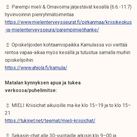
k
Parempi mieli & Omavoima järjestävät kesällä (6.6.-11.7)
e
hyvinvoinnin pienryhmätoimintaa
l
https://www.mielenterveysseurat.fi/pirkanmaa/kriisikeskus
i
-ja-mielenterveysseura/parempimielihanke/
j
a
Opiskelijoiden kohtaamispaikka Kamulassa voi viettää
k
rentoa vapaa-aikaa myös kesällä ja tutustua samalla muihin
u
opiskelijoihin.
n
https://www.ahjola.fi/kamula/
t
a
Matalan kynnyksen apua ja tukea
verkossa/puhelimitse:
MIELI Kriisichat aikuisille ma-ke klo 15–19 ja to klo 15–
21
https://tukinet.net/teemat/mieli-kriisichat/
Sekasin-chat alle 30-vuotiaille arkisin klo 9–00 ja