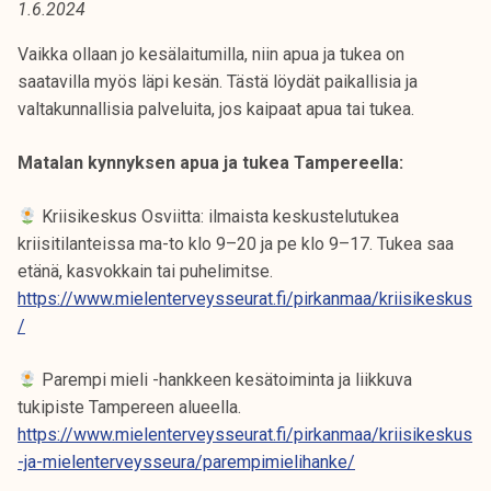
1.6.2024
t
i
Vaikka ollaan jo kesälaitumilla, niin apua ja tukea on
k
saatavilla myös läpi kesän. Tästä löydät paikallisia ja
o
valtakunnallisia palveluita, jos kaipaat apua tai tukea.
r
k
Matalan kynnyksen apua ja tukea Tampereella:
e
a
Kriisikeskus Osviitta: ilmaista keskustelutukea
k
kriisitilanteissa ma-to klo 9–20 ja pe klo 9–17. Tukea saa
o
etänä, kasvokkain tai puhelimitse.
u
https://www.mielenterveysseurat.fi/pirkanmaa/kriisikeskus
l
/
u
n
Parempi mieli -hankkeen kesätoiminta ja liikkuva
o
tukipiste Tampereen alueella.
p
https://www.mielenterveysseurat.fi/pirkanmaa/kriisikeskus
i
-ja-mielenterveysseura/parempimielihanke/
s