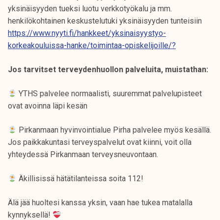
yksinäisyyden tueksi luotu verkkotyökalu ja mm.
henkilökohtainen keskustelutuki yksinäisyyden tunteisiin
https://www.nyyti.fi/hankkeet/yksinaisyystyo-
korkeakouluissa-hanke/toimintaa-opiskelijoille/?
Jos tarvitset terveydenhuollon palveluita, muistathan:
YTHS palvelee normaalisti, suuremmat palvelupisteet
ovat avoinna läpi kesän
Pirkanmaan hyvinvointialue Pirha palvelee myös kesällä.
Jos paikkakuntasi terveyspalvelut ovat kiinni, voit olla
yhteydessä Pirkanmaan terveysneuvontaan.
Äkillisissä hätätilanteissa soita 112!
Älä jää huoltesi kanssa yksin, vaan hae tukea matalalla
kynnyksellä!