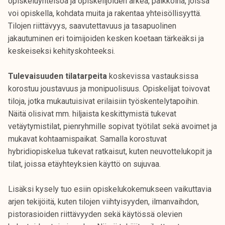
opiskeluyhteisöä ja opiskelijoiden arkea, paikkoina, joissa
voi opiskella, kohdata muita ja rakentaa yhteisöllisyyttä.
Tilojen riittävyys, saavutettavuus ja tasapuolinen
jakautuminen eri toimijoiden kesken koetaan tärkeäksi ja
keskeiseksi kehityskohteeksi.
Tulevaisuuden tilatarpeita
koskevissa vastauksissa
korostuu joustavuus ja monipuolisuus. Opiskelijat toivovat
tiloja, jotka mukautuisivat erilaisiin työskentelytapoihin.
Näitä olisivat mm. hiljaista keskittymistä tukevat
vetäytymistilat, pienryhmille sopivat työtilat sekä avoimet ja
mukavat kohtaamispaikat. Samalla korostuvat
hybridiopiskelua tukevat ratkaisut, kuten neuvottelukopit ja
tilat, joissa etäyhteyksien käyttö on sujuvaa.
Lisäksi kysely tuo esiin opiskelukokemukseen vaikuttavia
arjen tekijöitä, kuten tilojen viihtyisyyden, ilmanvaihdon,
pistorasioiden riittävyyden sekä käytössä olevien