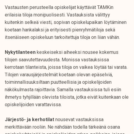
k
Vastausten perusteella opiskelijat käyttävät TAMKin
e
erilaisia tiloja monipuolisesti. Vastauksista välittyy
l
kuitenkin selkeä viesti, sopivan opiskelupaikan löytäminen
i
koetaan hankalaksi ja erityisesti pienryhmätiloja sekä
j
itsenäiseen opiskeluun tarkoitettuja tiloja on liian vähän.
a
k
Nykytilanteen
keskeiseksi aiheeksi nousee kokemus
u
tilojen saavutettavuudesta. Monissa vastauksissa
n
kerrotaan tilanteista, joissa tiloja on vaikea löytää tai varata.
t
Tilojen varausjärjestelmät koetaan olevan epäselviä,
a
toiminnallisuuksiltaan puutteellisia ja opiskelijoiden
näkökulmasta rajoittavia. Samalla vastauksissa tuli esiin
ihmetys tyhjillään olevista tiloista, jotka eivät kuitenkaan ole
opiskelijoiden varattavissa.
Järjestö- ja kerhotilat
nousevat vastauksissa
merkittävään rooliin. Ne nähdään todella tärkeänä osana