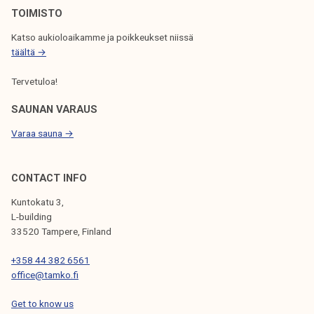
TOIMISTO
A
Katso aukioloaikamme ja poikkeukset niissä
U
täältä →
S
Tervetuloa!
SAUNAN VARAUS
Varaa sauna →
CONTACT INFO
Kuntokatu 3,
L-building
33520 Tampere, Finland
+358 44 382 6561
office@tamko.fi
Get to know us