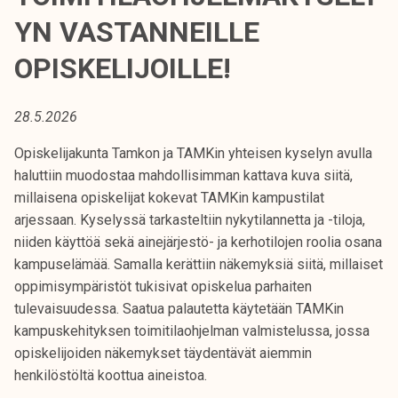
t
YN VASTANNEILLE
i
k
OPISKELIJOILLE!
o
r
28.5.2026
k
e
Opiskelijakunta Tamkon ja TAMKin yhteisen kyselyn avulla
a
haluttiin muodostaa mahdollisimman kattava kuva siitä,
k
millaisena opiskelijat kokevat TAMKin kampustilat
o
arjessaan. Kyselyssä tarkasteltiin nykytilannetta ja -tiloja,
u
niiden käyttöä sekä ainejärjestö- ja kerhotilojen roolia osana
l
kampuselämää. Samalla kerättiin näkemyksiä siitä, millaiset
u
oppimisympäristöt tukisivat opiskelua parhaiten
n
tulevaisuudessa. Saatua palautetta käytetään TAMKin
o
kampuskehityksen toimitilaohjelman valmistelussa, jossa
p
opiskelijoiden näkemykset täydentävät aiemmin
i
henkilöstöltä koottua aineistoa.
s