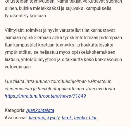
kalusteiden toimivuuden. Nämä tekijät vaikuttavat suoraan
siihen, kuinka mielekkääksi ja sujuvaksi kampuksella
työskentely koetaan.
Viihtyisät, toimivat ja hyvin varustellut tilat kannustavat
jäämään opiskelemaan sekä työskentelemään pidempään.
Kun kampustilat koetaan toimiviksi ja houkuttelevaksi
ympäristöksi, se heijastuu myös opiskelukokemuksen
laatuun, yhteisöllisyyteen ja sitä kautta koko korkeakoulun
vetovoimaan.
Lue täältä intrauutinen toimitilaohjelman valmistelun
etenemisestä ja henkilöstöpalautteiden yhteenvedosta:
https://intra.tuni.fi/content/news/71849
Kategoria:
Ajankohtaista
Avainsanat:
kampus
,
kysely
,
tamk
,
tamko
,
tilat