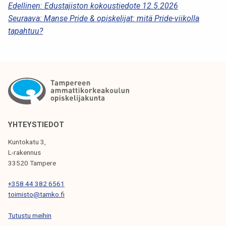
A
Edellinen:
Edustajiston kokoustiedote 12.5.2026
Seuraava:
Manse Pride & opiskelijat: mitä Pride-viikolla
R
tapahtuu?
T
I
K
K
E
L
YHTEYSTIEDOT
I
Kuntokatu 3,
L-rakennus
E
33520 Tampere
N
+358 44 382 6561
S
toimisto@tamko.fi
E
Tutustu meihin
L