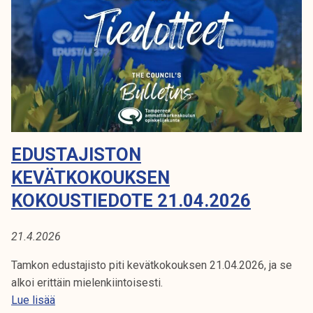
0
T
2
O
6
N
K
O
K
O
U
EDUSTAJISTON
S
1
KEVÄTKOKOUKSEN
2
KOKOUSTIEDOTE 21.04.2026
.
5
21.4.2026
.
Tamkon edustajisto piti kevätkokouksen 21.04.2026, ja se
alkoi erittäin mielenkiintoisesti.
E
Lue lisää