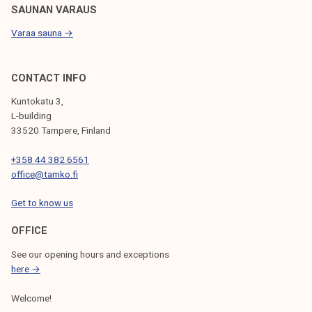
SAUNAN VARAUS
Varaa sauna →
CONTACT INFO
Kuntokatu 3,
L-building
33520 Tampere, Finland
+358 44 382 6561
office@tamko.fi
Get to know us
OFFICE
See our opening hours and exceptions
here →
Welcome!