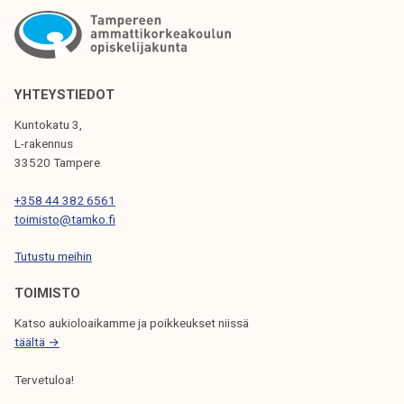
s
6
t
o
n
k
YHTEYSTIEDOT
o
Kuntokatu 3,
k
L-rakennus
o
33520 Tampere
u
+358 44 382 6561
s
toimisto@tamko.fi
1
.
Tutustu meihin
4
TOIMISTO
.
Katso aukioloaikamme ja poikkeukset niissä
täältä →
Tervetuloa!