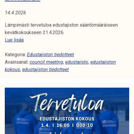
k
o
14.4.2026
u
k
Lämpimästi tervetuloa edustajiston sääntömääräiseen
s
kevätkokoukseen 21.4.2026.
e
E
Lue lisää
n
d
k
Kategoria:
u
Edustajiston tiedotteet
o
Avainsanat:
s
council meeting
,
edustajisto
,
edustajiston
k
kokous
,
edustajiston tiedotteet
t
o
a
u
j
s
i
t
s
i
t
e
o
d
n
o
k