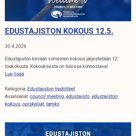
o
E
k
k
e
T
o
l
u
i
I
EDUSTAJISTON KOKOUS 12.5.
s
j
t
N
a
i
30.4.2026
k
G
e
u
Edustajiston kevään viimeinen kokous järjestetään 12.
d
n
toukokuuta. Kokouksesta on tulossa kiinnostava!
o
t
E
Lue lisää
t
a
D
e
Kategoria:
U
Edustajiston tiedotteet
1
Avainsanat:
S
council meeting
,
edustajisto
,
edustajiston
2
kokous
,
opiskelijat
T
,
tamko
.
A
5
J
.
I
2
S