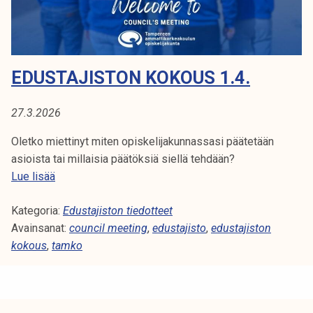
t
e
e
v
2
ä
1
t
EDUSTAJISTON KOKOUS 1.4.
.
k
0
o
4
k
27.3.2026
.
o
Oletko miettinyt miten opiskelijakunnassasi päätetään
2
u
asioista tai millaisia päätöksiä siellä tehdään?
0
s
E
Lue lisää
2
2
d
6
1
Kategoria:
u
Edustajiston tiedotteet
.
Avainsanat:
s
council meeting
,
edustajisto
,
edustajiston
4
kokous
,
tamko
t
.
a
2
j
0
i
2