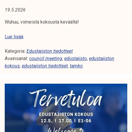
A
t
19.5.2026
i
:
k
Wuhuu, viimeistä kokousta keväältä!
C
o
r
E
Lue lisää
O
k
d
e
U
Kategoria:
u
Edustajiston tiedotteet
a
Avainsanat:
s
council meeting
,
edustajisto
,
edustajiston
N
k
kokous
,
edustajiston tiedotteet
t
,
tamko
o
a
C
u
j
l
I
i
u
s
L
n
t
o
o
M
p
n
i
E
k
s