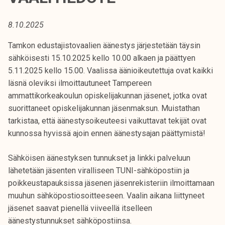
t
i
8.10.2025
k
o
Tamkon edustajistovaalien äänestys järjestetään täysin
r
sähköisesti 15.10.2025 kello 10.00 alkaen ja päättyen
k
5.11.2025 kello 15.00. Vaalissa äänioikeutettuja ovat kaikki
e
läsnä oleviksi ilmoittautuneet Tampereen
a
ammattikorkeakoulun opiskelijakunnan jäsenet, jotka ovat
k
suorittaneet opiskelijakunnan jäsenmaksun. Muistathan
o
tarkistaa, että äänestysoikeuteesi vaikuttavat tekijät ovat
u
kunnossa hyvissä ajoin ennen äänestysajan päättymistä!
l
u
Sähköisen äänestyksen tunnukset ja linkki palveluun
n
lähetetään jäsenten viralliseen TUNI-sähköpostiin ja
o
poikkeustapauksissa jäsenen jäsenrekisteriin ilmoittamaan
p
muuhun sähköpostiosoitteeseen. Vaalin aikana liittyneet
i
jäsenet saavat pienellä viiveellä itselleen
s
äänestystunnukset sähköpostiinsa.