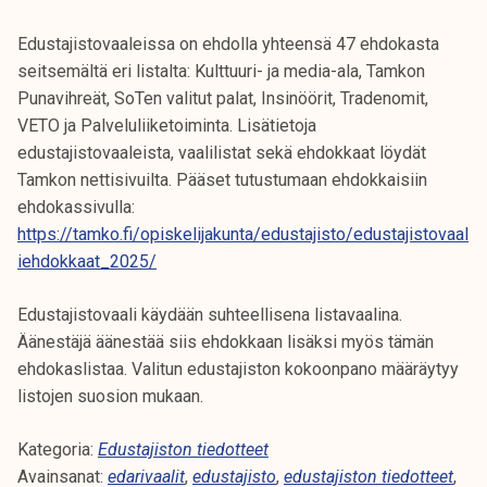
k
e
Edustajistovaaleissa on ehdolla yhteensä 47 ehdokasta
l
seitsemältä eri listalta: Kulttuuri- ja media-ala, Tamkon
i
Punavihreät, SoTen valitut palat, Insinöörit, Tradenomit,
j
VETO ja Palveluliiketoiminta. Lisätietoja
a
edustajistovaaleista, vaalilistat sekä ehdokkaat löydät
k
Tamkon nettisivuilta. Pääset tutustumaan ehdokkaisiin
u
ehdokassivulla:
n
https://tamko.fi/opiskelijakunta/edustajisto/edustajistovaal
t
iehdokkaat_2025/
a
Edustajistovaali käydään suhteellisena listavaalina.
Äänestäjä äänestää siis ehdokkaan lisäksi myös tämän
ehdokaslistaa. Valitun edustajiston kokoonpano määräytyy
listojen suosion mukaan.
Kategoria:
Edustajiston tiedotteet
Avainsanat:
edarivaalit
,
edustajisto
,
edustajiston tiedotteet
,