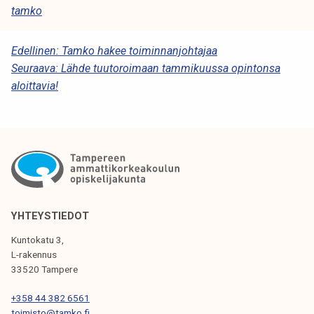
tamko
A
Edellinen:
Tamko hakee toiminnanjohtajaa
Seuraava:
Lähde tuutoroimaan tammikuussa opintonsa
R
aloittavia!
T
I
K
K
E
L
YHTEYSTIEDOT
I
Kuntokatu 3,
L-rakennus
E
33520 Tampere
N
+358 44 382 6561
S
toimisto@tamko.fi