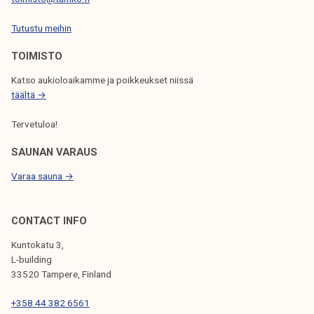
E
Tutustu meihin
L
TOIMISTO
A
Katso aukioloaikamme ja poikkeukset niissä
U
täältä →
S
Tervetuloa!
SAUNAN VARAUS
Varaa sauna →
CONTACT INFO
Kuntokatu 3,
L-building
33520 Tampere, Finland
+358 44 382 6561