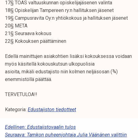
17§ TOAS valtuuskunnan opiskelijajäsenen valinta
18§ Opiskelijan Tampereen ry:n hallituksen jäsenet
19§ Campusravita Oy:n yhtiökokous ja hallituksen jäsenet
20§ META
21§ Seuraava kokous
22§ Kokouksen päättäminen
Edellä mainittujen asiakohtien lisäksi kokouksessa voidaan
myös käsitellä kokouskutsun ulkopuolisia
asioita, mikäli edustajisto niin kolmen neljäsosan (¾)
enemmistöllä päättää.
TERVETULOA!!
Kategoria:
Edustajiston tiedotteet
A
Edellinen:
Edustajistovaalin tulos
Seuraava:
Tamkon puheenjohtaja Julia Väänänen valittiin