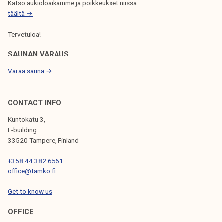
Katso aukioloaikamme ja poikkeukset niissä
U
täältä →
S
Tervetuloa!
SAUNAN VARAUS
Varaa sauna →
CONTACT INFO
Kuntokatu 3,
L-building
33520 Tampere, Finland
+358 44 382 6561
office@tamko.fi
Get to know us
OFFICE