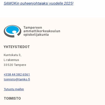
R
SAMOKin puheenjohtajaksi vuodelle 2025!
T
I
K
K
E
L
YHTEYSTIEDOT
I
Kuntokatu 3,
L-rakennus
E
33520 Tampere
N
+358 44 382 6561
S
toimisto@tamko.fi
E
Tutustu meihin
L
TOIMISTO
A