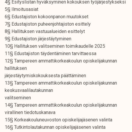
4§ Esityslistan hyväksyminen kokouksen työjärjestykseksi
k
5§ Ilmoitusasiat
e
6§ Edustajiston kokoonpanon muutokset
l
7§ Edustajiston puheenjohtajiston esittely
i
8§ Hallituksen vastuualueiden esittelyt
j
9§ Edustajiston järjestäytyminen
a
10§ Hallituksen valitseminen toimikaudelle 2025
k
11§ Edustajiston täydentäminen tarvittaessa
u
12§ Tampereen ammattikorkeakoulun opiskelijakunnan
n
hallituksen
t
järjestäytymiskokouksesta päättäminen
a
13§ Tampereen ammattikorkeakoulun opiskelijakunnan
keskusvaalilautakunnan
valitseminen
14§ Tampereen ammattikorkeakoulun opiskelijakunnan
virallinen tiedotuskanava
15§ Korkeakouluneuvoston opiskelijajäsenen valinta
16§ Tutkintolautakunnan opiskelijajäsenen valinta