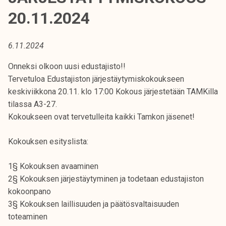
t
20.11.2024
i
k
o
6.11.2024
r
Onneksi olkoon uusi edustajisto!!
k
Tervetuloa Edustajiston järjestäytymiskokoukseen
e
keskiviikkona 20.11. klo 17:00 Kokous järjestetään TAMKilla
a
tilassa A3-27.
k
Kokoukseen ovat tervetulleita kaikki Tamkon jäsenet!
o
u
Kokouksen esityslista:
l
u
1§ Kokouksen avaaminen
n
2§ Kokouksen järjestäytyminen ja todetaan edustajiston
o
kokoonpano
p
3§ Kokouksen laillisuuden ja päätösvaltaisuuden
i
toteaminen
s