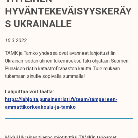
t
HYVÄNTEKEVÄISYYSKERÄY
i
k
S UKRAINALLE
o
r
10.3.2022
k
e
TAMK ja Tamko yhdessä ovat avanneet lahjoitustilin
a
Ukrainan-sodan uhrien tukemiseksi. Tuki ohjataan Suomen
k
Punaisen ristin katastrofirahaston kautta. Tule mukaan
o
tukemaan sinulle sopivalla summalla!
u
l
Lahjoittaa voit täältä:
u
https://lahjoita.punainenristi.fi/team/tampereen-
n
ammattikorkeakoulu-ja-tamko
o
p
i
s
Mikäli Ukrainan tilanne mietityttää, TAMKin tarjoamat