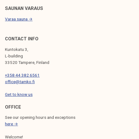
SAUNAN VARAUS
Varaa sauna →
CONTACT INFO
Kuntokatu 3,
L-building
33520 Tampere, Finland
+358 44 382 6561
office@tamko.fi
Get to know us
OFFICE
See our opening hours and exceptions
here →
Welcome!