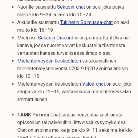
Nuorille suunnattu
Sekasin-chat
on auki joka päivä
ma-pe klo 9–24 ja la-su klo 15–24
Aikuisille suunnattu
Tukinetin Solmussa-chat
on auki
ma-to klo 15–19
Mieli ry:n
Sekasin Discord
iin on perustettu #Ukraina-
kanava, jossa nuoret voivat keskustella tilanteesta
vertaisten kanssa turvallisessa ilmapiirissä
Mielenterveyden keskusliiton
valtakunnallinen
mielenterveysneuvonta 0203 91920 avoinna arkisin
klo 10–15
Mielenterveyden keskusliiton
Valoa-chat
on auki joka
arkipäivä klo 12–15, vastaamassa mielenterveysalan
ammattilainen
TAMK Parven
Chat tarjoaa neuvontaa ja ohjausta
opiskeluun tai palveluihin liittyvissä kysymyksissä.
Chat on avoinna ma, ke ja pe klo 9–11 sekä ma-ke klo
15–17. Chatin ollessa avoinna löydät