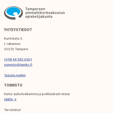
K
K
E
L
YHTEYSTIEDOT
I
Kuntokatu 3,
L-rakennus
E
33520 Tampere
N
+358 44 382 6561
S
toimisto@tamko.fi
E
Tutustu meihin
L
TOIMISTO
A
Katso aukioloaikamme ja poikkeukset niissä
U
täältä →
S
Tervetuloa!