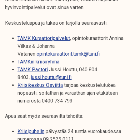
k
hyvinvointipalvelut ovat sinua varten.
e
l
Keskusteluapua ja tukea on tarjolla seuraavasti:
i
j
TAMK Kuraattoripalvelut
, opintokuraattorit Annina
a
Vilkas & Johanna
k
Virtanen
opintokuraattorit.tamk@tuni.fi
u
TAMKin kriisiryhmä
n
TAMK Pastori
Jussi Houttu, 040 804
t
8403,
jussi.houttu@tuni.fi
a
Kriisikeskus Osviitta
tarjoaa keskustelutukea
nopeasti, soitathan ja varaathan ajan etukäteen
numerosta 0400 734 793
Apua saat myös seuraavilta tahoilta:
Kriisipuhelin
päivystää 24 tuntia vuorokaudessa
numerossa 09 2525 0111