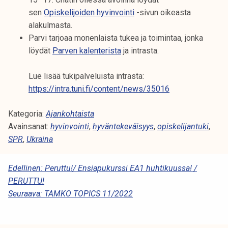
sen
Opiskelijoiden hyvinvointi
-sivun oikeasta
alakulmasta.
Parvi tarjoaa monenlaista tukea ja toimintaa, jonka
löydät
Parven kalenterista
ja intrasta.
Lue lisää tukipalveluista intrasta:
https://intra.tuni.fi/content/news/35016
Kategoria:
Ajankohtaista
Avainsanat:
hyvinvointi
,
hyväntekeväisyys
,
opiskelijantuki
,
SPR
,
Ukraina
A
Edellinen:
Peruttu!/ Ensiapukurssi EA1 huhtikuussa! /
PERUTTU!
R
Seuraava:
TAMKO TOPICS 11/2022
T
I