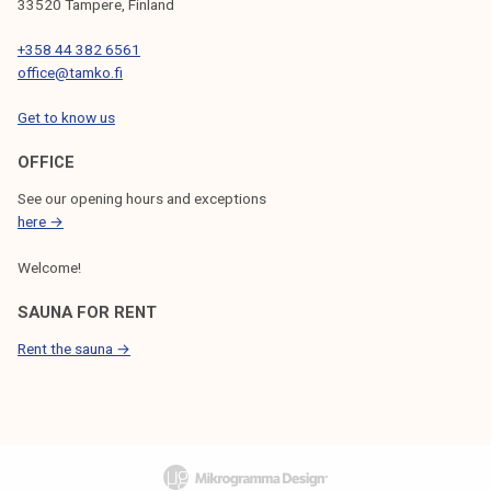
33520 Tampere, Finland
+358 44 382 6561
office@tamko.fi
Get to know us
OFFICE
See our opening hours and exceptions
here →
Welcome!
SAUNA FOR RENT
Rent the sauna →