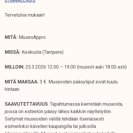
078eeecc9df0
k
e
Tervetuloa mukaan!
l
i
j
MITÄ:
MuseoAppro
a
k
MISSÄ:
Keskusta (Tampere)
u
n
MILLOIN:
25.3.2026 12.00 – 19.00 (museot auki 18.00 asti)
t
a
MITÄ MAKSAA:
3 €. Museoiden pääsyliput eivät kuulu
hintaan.
SAAVUTETTAVUUS
: Tapahtumassa kierretään museoita,
joissa on esteetön pääsy lähes kaikkiin näyttelyihin.
Siirtymät museoiden välillä tehdään itsenäisesti
esimerkiksi kävellen kaupungilla tai julkisilla