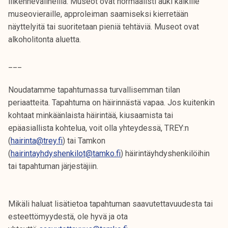
liikennevälineillä. Museot ovat normaalisti auki kaikille
museovieraille, approleiman saamiseksi kierretään
näyttelyitä tai suoritetaan pieniä tehtäviä. Museot ovat
alkoholitonta aluetta.
___
Noudatamme tapahtumassa turvallisemman tilan
periaatteita. Tapahtuma on häirinnästä vapaa. Jos kuitenkin
kohtaat minkäänlaista häirintää, kiusaamista tai
epäasiallista kohtelua, voit olla yhteydessä, TREY:n
(
hairinta@trey.fi
) tai Tamkon
(
hairintayhdyshenkilot@tamko.fi
) häirintäyhdyshenkilöihin
tai tapahtuman järjestäjiin.
Mikäli haluat lisätietoa tapahtuman saavutettavuudesta tai
esteettömyydestä, ole hyvä ja ota