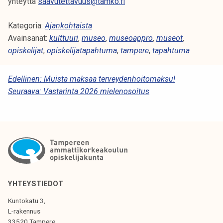
yhteyttä
saavutettavuus@tamko.fi
Kategoria:
Ajankohtaista
Avainsanat:
kulttuuri
,
museo
,
museoappro
,
museot
,
opiskelijat
,
opiskelijatapahtuma
,
tampere
,
tapahtuma
A
Edellinen:
Muista maksaa terveydenhoitomaksu!
Seuraava:
Vastarinta 2026 mielenosoitus
R
T
I
K
K
E
YHTEYSTIEDOT
L
Kuntokatu 3,
I
L-rakennus
33520 Tampere