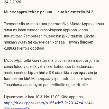
24.2.2026
t
i
Museoappro tekee paluun – laita kalenteriin 24.3.!
k
o
Tampereella toista kertaa järjestettävä MuseoAppro kutsuu
r
sinut mukaan vuoden rennoimpaan approon, jossa
k
tutustutaan Tampereen museoihin ja kulttuuriin. Lähde
e
mukaan yksin tai kavereiden kanssa – hyvän fiiliksen
a
kulttuurikierros odottaa!
k
o
MuseoApproilla kierrättävänä on viisi eri museota, joista
u
sinun tulee vierailla vähintään kahdessa lunastaaksesi
l
haalarimerkin.
Lipun hinta 3 € sisältää appropassin ja
u
haalarimerkin!
Museopääsyliput ostetaan erikseen.
n
Tapahtuma sopii myös perheellisille opiskelijoille.
o
p
Lipunmyynti alkaa 10.3. klo 12.00 Kide.appissa:
i
https://kide.app/events/b1554dc7-9c20-42c4-ac4e-
s