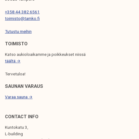
E
N
+358 44 382 6561
toimisto@tamko.fi
S
Tutustu meihin
E
L
TOIMISTO
A
Katso aukioloaikamme ja poikkeukset niissä
täältä →
U
S
Tervetuloa!
SAUNAN VARAUS
Varaa sauna →
CONTACT INFO
Kuntokatu 3,
L-building