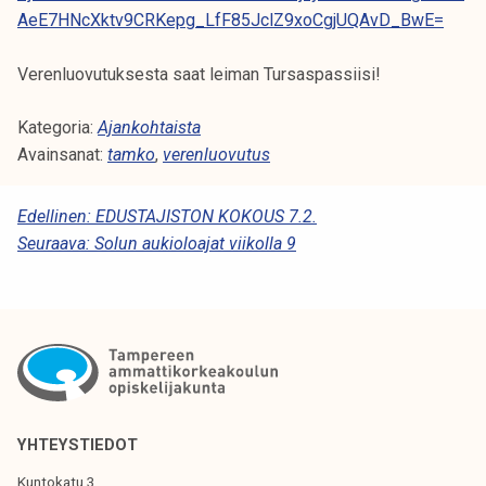
AeE7HNcXktv9CRKepg_LfF85JclZ9xoCgjUQAvD_BwE=
Verenluovutuksesta saat leiman Tursaspassiisi!
Kategoria:
Ajankohtaista
Avainsanat:
tamko
,
verenluovutus
A
Edellinen:
EDUSTAJISTON KOKOUS 7.2.
Seuraava:
Solun aukioloajat viikolla 9
R
T
I
K
K
E
YHTEYSTIEDOT
L
Kuntokatu 3,