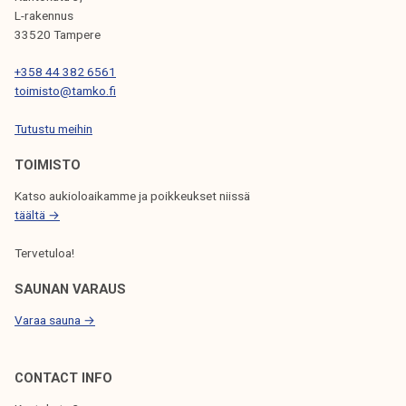
I
L-rakennus
33520 Tampere
E
N
+358 44 382 6561
toimisto@tamko.fi
S
Tutustu meihin
E
L
TOIMISTO
A
Katso aukioloaikamme ja poikkeukset niissä
täältä →
U
S
Tervetuloa!
SAUNAN VARAUS
Varaa sauna →
CONTACT INFO