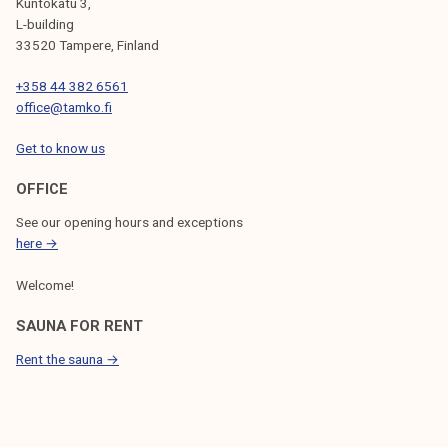
Kuntokatu 3,
L-building
33520 Tampere, Finland
+358 44 382 6561
office@tamko.fi
Get to know us
OFFICE
See our opening hours and exceptions
here →
Welcome!
SAUNA FOR RENT
Rent the sauna →