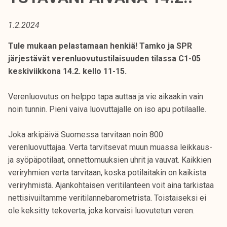
t
i
1.2.2024
k
o
Tule mukaan pelastamaan henkiä! Tamko ja SPR
r
järjestävät verenluovutustilaisuuden
tilassa C1-05
k
keskiviikkona 14.2. kello 11-15.
e
a
Verenluovutus on helppo tapa auttaa ja vie aikaakin vain
k
noin tunnin. Pieni vaiva luovuttajalle on iso apu potilaalle.
o
u
Joka arkipäivä Suomessa tarvitaan noin 800
l
verenluovuttajaa. Verta tarvitsevat muun muassa leikkaus-
u
ja syöpäpotilaat, onnettomuuksien uhrit ja vauvat. Kaikkien
n
veriryhmien verta tarvitaan, koska potilaitakin on kaikista
o
veriryhmistä. Ajankohtaisen veritilanteen voit aina tarkistaa
p
nettisivuiltamme veritilannebarometrista. Toistaiseksi ei
i
ole keksitty tekoverta, joka korvaisi luovutetun veren.
s