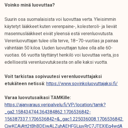
k
Voinko minä luovuttaa?
e
l
Suurin osa suomalaisista voi luovuttaa verta. Yleisimmin
i
käytetyt lääkkeet kuten verenpaine-, kolesteroli- ja lievät
j
masennuslääkkeet eivät yleensä estä verenluovutusta.
a
Verenluovuttajan tulee olla terve, 18–70-vuotias ja painaa
k
vähintään 50 kiloa. Uuden luovuttajan tulee olla alle 60-
u
vuotias. 66 vuotta täyttänyt henkilö voi luovuttaa verta, jos
n
edellisestä verenluovutuksesta on alle kaksi vuotta.
t
a
Voit tarkistaa sopivuutesi verenluovuttajaksi
etukäteen netissä:
https://www.sovinkoluovuttajaksi.fi/
Varaa luovutusaikasi TAMKille:
https://ajanvaraus.veripalvelu.fi/VP/location/tamk?
_ga2.158434744.364384862.1706536842-
156387337.1706536842=&_gac1.225036008.1706536842.
CjwKCAiAtt2tBhBDEiwALZuhAEHFGLjuyRrC7JTEXlEg4wdA