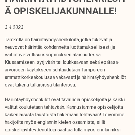
t
Ä OPISKELIJAKUNNALLE!
i
k
o
3.4.2023
r
Tamkolla on häirintäyhdyshenkilöitä, jotka tukevat ja
k
neuvovat häirintää kohdanneita luottamuksellisesti ja
e
vaitiolovelvollisuussopimuksen alaisuudessa.
a
Kiusaamiseen, syrjivään tai loukkaavaan sekä epätasa-
k
arvoiseen käytökseen suhtaudutaan Tampereen
o
ammattikorkeakoulussa vakavasti ja häirintäyhdyshenkilöt
u
ovat tukena tällaisissa tilanteissa.
l
u
Häirintäyhdyshenkilöt ovat tavallisia opiskelijoita ja kaikki
n
valitut koulutetaan tehtävään. Kannustamme opiskelijoita
o
kaikenlaisista taustoista hakemaan tehtävään! Toivomme
p
hakijoilta myös englannin kielen osaamista, sillä
i
opiskelijayhteydenottoja saattaa tulla myös englanniksi.
s