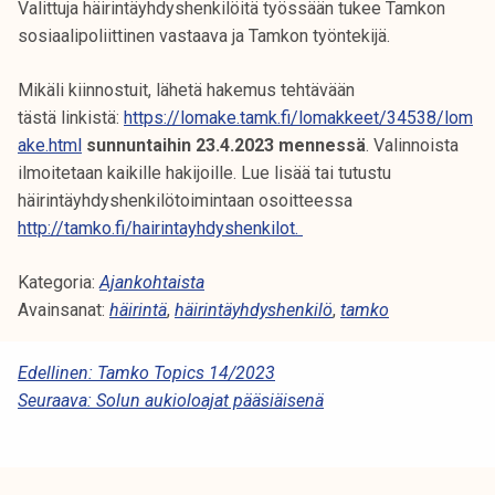
Valittuja häirintäyhdyshenkilöitä työssään tukee Tamkon
k
sosiaalipoliittinen vastaava ja Tamkon työntekijä.
e
l
Mikäli kiinnostuit, lähetä hakemus tehtävään
i
tästä linkistä:
https://lomake.tamk.fi/lomakkeet/34538/lom
j
ake.html
sunnuntaihin 23.4.2023 mennessä
. Valinnoista
a
ilmoitetaan kaikille hakijoille. Lue lisää tai tutustu
k
häirintäyhdyshenkilötoimintaan osoitteessa
u
http://tamko.fi/hairintayhdyshenkilot.
n
t
Kategoria:
Ajankohtaista
a
Avainsanat:
häirintä
,
häirintäyhdyshenkilö
,
tamko
A
Edellinen:
Tamko Topics 14/2023
Seuraava:
Solun aukioloajat pääsiäisenä
R
T
I