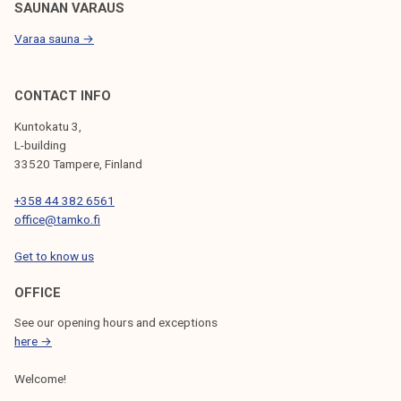
SAUNAN VARAUS
Varaa sauna →
CONTACT INFO
Kuntokatu 3,
L-building
33520 Tampere, Finland
+358 44 382 6561
office@tamko.fi
Get to know us
OFFICE
See our opening hours and exceptions
here →
Welcome!