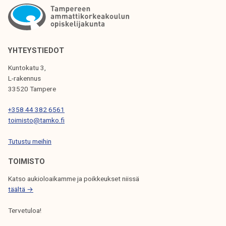
K
K
E
YHTEYSTIEDOT
L
Kuntokatu 3,
I
L-rakennus
33520 Tampere
E
N
+358 44 382 6561
toimisto@tamko.fi
S
Tutustu meihin
E
L
TOIMISTO
A
Katso aukioloaikamme ja poikkeukset niissä
täältä →
U
S
Tervetuloa!